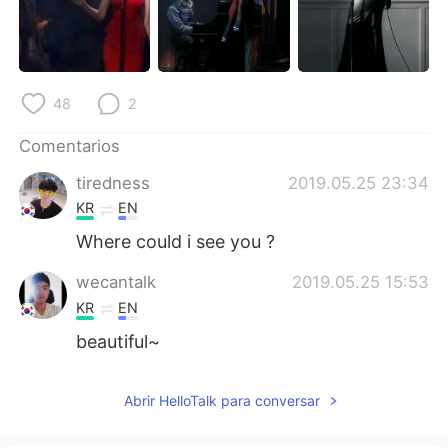
日本語
한국어
Русский
ไทย
48
2
Indonesia
Italiano
Comentarios
Türkçe
Tiếng Việt
tiredness
2019.05.25 23:34
Português
KR
EN
Where could i see you ?
wecantalk
2019.05.25 15:53
KR
EN
beautiful~
Abrir HelloTalk para conversar