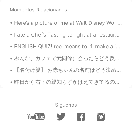
Momentos Relacionados
Here’s a picture of me at Walt Disney World in Florida! Have you ever been to Disney? What’s you’...
I ate a Chef’s Tasting tonight at a restaurant called Uchiko. It was such a great experience. I c...
ENGLISH QUIZ! reel means to: 1. make a jump forward or upward 2. cease an action temporarily ...
みんな、カフェで元同僚に会ったらどう反応しますか? (特に少し前に会社を辞めた後) 今先、カフェで元同僚に会った。私の真向かいに座っていた! 彼女は私に気づき私98％確信しています...ちょぎ...
【名付け親】 お赤ちゃんの名前はどう決める？ オランダではルールがある。長男は父の父の名前を継ぐ。次男は母の父の名前を継ぐ。三男は父の父の父の名前。女の子が生まれた場合も似たようなルール。近年...
昨日から右下の親知らずがはえてきてるので口がすごく痛くなった。英語が話せるスタッフがいる歯科医院を調べて、遠くのクリニックに行った。ホームページで英語が分かるスタッフがいるって書いてあったのに、...
Síguenos