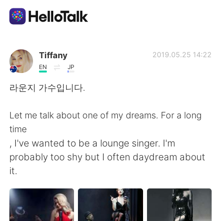
Aplicación de intercambio de idiomas
Tiffany
2019.05.25 14:22
EN
JP
AI Grammar Checker
라운지 가수입니다.
Español
Let me talk about one of my dreams. For a long
time
, I've wanted to be a lounge singer. I'm
English
简体中文
probably too shy but I often daydream about
it.
繁體中文
العربية
Français
Deutsch