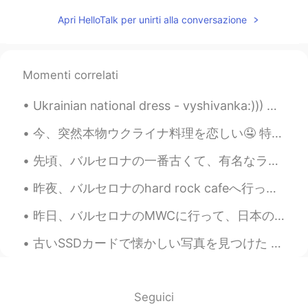
Woooow🥳やばいね！
Apri HelloTalk per unirti alla conversazione
mimi
2020.03.22 14:45
JP
EN
I love GoT🖤
Momenti correlati
jangmisol
2020.03.22 13:51
Ukrainian national dress - vyshivanka:))) Usually it costs from 100$ to 1000$. I have several han...
KR
JP
今、突然本物ウクライナ料理を恋しい🤤 特にボルシチやチキンキエフ。。。 3ヶ月前ウクライナへ行って、家族を会って、いっぱい休んだけど、最近は旅行に行くことができないから、仕方がないね😂 ウクライ...
너무 멋져요👍👍
先頃、バルセロナの一番古くて、有名なラーメン屋へ行った。🍲🍲 このラーメン屋の前いつも行列があります。。。それで、食べたければ、多分1時間半を待っていることが必要です。でも、価値がると思います。...
N.
2020.03.22 13:17
昨夜、バルセロナのhard rock cafeへ行った。🍔 普通はいつも長い行列があるけど、最近人があまりいない。ちょっとラッキーだった。 さすがhard rock cafe！カクテルはオリジナ...
JP
EN
羨ましいです
昨日、バルセロナのMWCに行って、日本のチームと一緒に働いて、書類の翻訳した。🇯🇵🇯🇵 たくさんの仕事がありましたけど、すごく楽しかった！MWCは新技術に関する世界最大のイベントの1つです。 新...
Bonnie
2020.03.22 13:01
古いSSDカードで懐かしい写真を見つけた 笑 10年前その日本刀は居合道や試し斬り練習のために買ったよ！😄 その時、この刀はすごく綺麗だったけど、10年の不断な練習のせいで、ちょっとぐちゃぐちゃ...
CN
IT
Beautiful scenery
Seguici