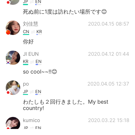
JP
EN
死ぬ前に1度は訪れたい場所です😊
刘佳慧
2020.04.15 08:57
CN
KR
你好
JI EUN
2020.04.12 01:44
KR
EN
so cool~~!!😊
po
2020.04.05 12:37
JP
EN
わたしも２回行きました。My best
country!
kumico
2020.03.22 15:18
JP
EN