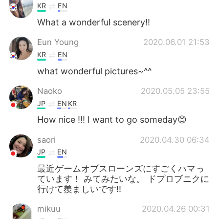
KR
EN
What a wonderful scenery!!
Eun Young
2020.06.01 21:53
KR
EN
what wonderful pictures~^^
Naoko
2020.05.05 23:55
JP
EN
KR
How nice !!! I want to go someday😊
saori
2020.04.30 06:34
JP
EN
最近ゲームオブスローンズにすごくハマっ
ています！ みてみたいな。 ドプロブニクに
行けて羨ましいです‼️
mikuu
2020.04.26 00:31