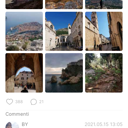
Deutsch
日本語
한국어
Русский
ไทย
Indonesia
Türkçe
Tiếng Việt
Português
388
21
Commenti
BY
2021.05.15 13:05