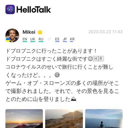
App di scambio linguistico
Mikei
2020.03.22 11:43
EN
UK
RU
ES
JP
KR
AI Grammar Checker
ドブロブニクに行ったことがあります！
ドブロブニクはすごく綺麗な街です😉🇭🇷
Italiano
コロナウイルスのせいで旅行に行くことが難し
くなったけど。。。😅
ゲーム・オブ・スローンズの多くの場所がそこ
English
简体中文
で撮影されました。それで、その景色を見るこ
とのために山を登りました⛰
繁體中文
Español
العربية
Français