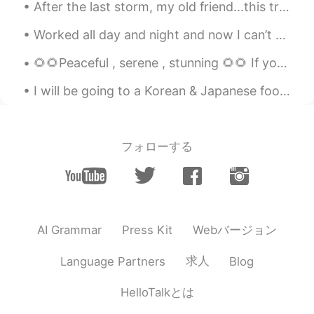
JP
EN
After the last storm, my old friend...this tree, maybe will be cut down😭😭😭 the branch with the ha...
I thought so 🐶
Worked all day and night and now I can’t sleep. Someone save me from taking selfies in bed haha. ...
🌻🌻Peaceful , serene , stunning 🌻🌻 If you truly love nature , you will find beauty everywhere 🌲🍀🌿...
I will be going to a Korean & Japanese food shop in my city in December, and I want to try lots o...
フォローする
Webバージョン
AI Grammar
Press Kit
求人
Language Partners
Blog
HelloTalkとは