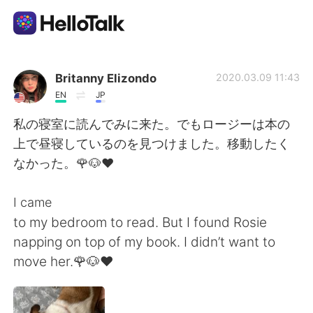
語学交換アプリ
Britanny Elizondo
2020.03.09 11:43
EN
JP
AI Grammar Checker
私の寝室に読んでみに来た。でもロージーは本の
上で昼寝しているのを見つけました。移動したく
日本語
なかった。🌹🐶❤️
I came
English
简体中文
to my bedroom to read. But I found Rosie
napping on top of my book. I didn’t want to
繁體中文
Español
move her.🌹🐶❤️
العربية
Français