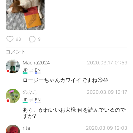
Deutsch
한국어
Русский
ไทย
Indonesia
Italiano
93
9
Türkçe
Tiếng Việt
コメント
Português
Macha2024
2020.03.17 01:59
JP
EN
ロージーちゃんカワイイですね😉🐶
のぶこ
2020.03.09 12:17
JP
EN
あら、かわいいお犬様 何を読んでいるので
すか?
rita
2020.03.09 12:03