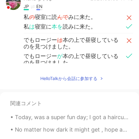
JP
EN
私
の
寝室に読
んで
みに来た。
私
は
寝室に
本を
読みに来た。
でもロージー
は
本の上で昼寝している
のを見つけました。
でもロージー
が
本の上で昼寝している
のを見つけました。
移
動したくなかった。
HelloTalkから会話に参加する
私は彼女を
動
か
したくなかった。
seiji akimoto
2020.03.09 11:48
関連コメント
JP
EN
Today, was a super fun day; I got a haircut, went shopping, ate sushi got dinner, and went to a g...
Cute…😁🐶
No matter how dark it might get , hope and faith will always light a way ! Sprinkle a little lov...
Mayumi
2020.03.09 11:47