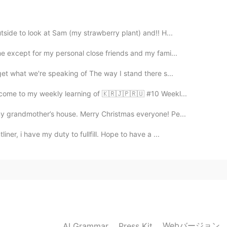
tside to look at Sam (my strawberry plant) and!! H...
2020.03.09 11:47
me except for my personal close friends and my fami...
get what we're speaking of The way I stand there s...
lcome to my weekly learning of 🇰🇷🇯🇵🇷🇺 #10 Weekl...
my grandmother’s house. Merry Christmas everyone! Pe...
ner, i have my duty to fullfill. Hope to have a ...
Webバージョン
AI Grammar
Press Kit