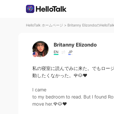
HelloTalk ホームページ
>
Britanny ElizondoのHelloT
Britanny Elizondo
EN
JP
私の寝室に読んでみに来た。でもロー
動したくなかった。🌹🐶❤️
I came
to my bedroom to read. But I found Ros
move her.🌹🐶❤️