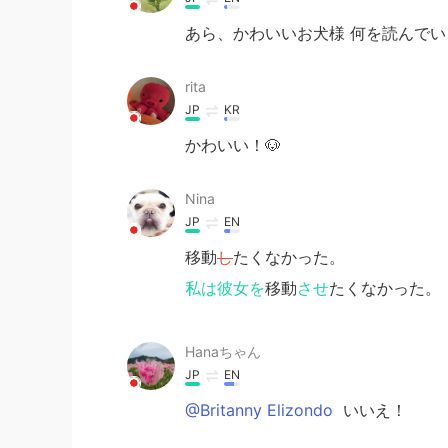
あら、かわいいお犬様 何を読んでい
rita
JP
KR
かわいい！🐶
Nina
JP
EN
移動
し
たくなかった。
私は彼女を
移動
させ
たくなかった。
Hanaちゃん
JP
EN
@Britanny Elizondo
いいえ！