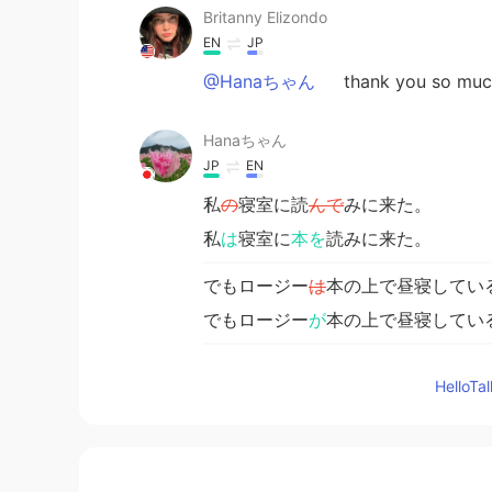
Britanny Elizondo
EN
JP
@Hanaちゃん
thank you so
Hanaちゃん
JP
EN
私
の
寝室に読
んで
みに来た。
私
は
寝室に
本を
読みに来た。
でもロージー
は
本の上で昼寝してい
でもロージー
が
本の上で昼寝してい
移
動したくなかった。
Hello
私は彼女を
動
か
したくなかった。
seiji akimoto