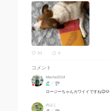
93
9
コメント
Macha2024
JP
EN
ロージーちゃんカワイイですね😉🐶
のぶこ
JP
EN