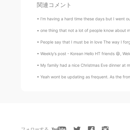
JP
EN
関連コメント
Cute…😁🐶
I'm having a hard time these days but I went ou
Mayumi
one thing that not a lot of people know about 
JP
EN
People say that I must be in love The way I for
I thought so 🐶
Weekly’s post - Korean Hello HT friends 😄, We
My family had a nice Christmas Eve dinner at 
Yeah wont be updating as frequent. As the frontli
フォローする