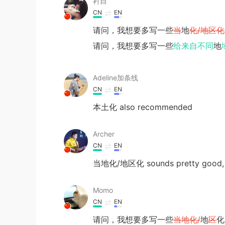
衬自
CN
EN
请问，我想要多写一些
当
地
化/地区化
请问，我想要多写一些
给来自不同
地
Adeline加条线
CN
EN
本土化 also recommended
Archer
CN
EN
当地化/地区化 sounds pretty good, 
Momo
CN
EN
请问，我想要多写一些
当地化/
地
区
化