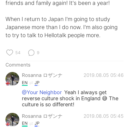
日本語
한국어
friends and family again! It's been a year!
Русский
ไทย
When I return to Japan I'm going to study
Japanese more than I do now. I'm also going
Indonesia
Italiano
to try to talk to Hellotalk people more.
Türkçe
Tiếng Việt
54
9
Português
Comments
Rosanna ロザンナ
2019.08.05 05:46
EN
JP
@Your Neighbor
Yeah I always get
reverse culture shock in England 😅 The
culture is so different!
Rosanna ロザンナ
2019.08.05 05:45
EN
JP