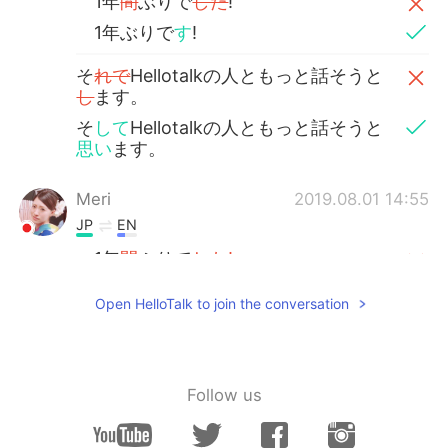
1年
間
ぶりで
した
!
1年ぶりで
す
!
そ
れで
Hellotalkの人ともっと話そうと
し
ます。
そ
して
Hellotalkの人ともっと話そうと
思い
ます。
Meri
2019.08.01 14:55
JP
EN
1年
間
ぶりで
した!
1年ぶりで
す！
Open HelloTalk to join the conversation
Tatsuya
2019.08.01 14:44
JP
EN
Follow us
それでHellotalkの人ともっと話そうと
し
ます。