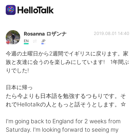
Language Exchange App
Rosanna ロザンナ
2019.08.01 14:40
EN
JP
AI Grammar Checker
今週の土曜日から2週間でイギリスに戻ります。家
族と友達に会うのを楽しみにしています! 1年間ぶ
English
りでした!
日本に帰っ
简体中文
繁體中文
たら今よりも日本語を勉強するつもりです。そ
れでHellotalkの人ともっと話そうとします。☆
Español
العربية
I'm going back to England for 2 weeks from
Français
Deutsch
Saturday. I'm looking forward to seeing my