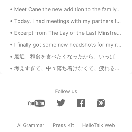
Meet Cane the new addition to the family. Yes he is big. We should of named him Panther. He requi...
Today, I had meetings with my partners for my Amazon business all day...then afterwards I had to ...
Excerpt from The Lay of the Last Minstrel by Sir Walter Scott. From Canto Sixth II O Caledonia...
I finally got some new headshots for my resume and online tutoring profiles. I love being myself...
最近、和食を食べたくなったから、いっぱい食べました。昨日、私の人生では初めて本物お好み焼きを食べました。すごく大きなサイゼで、めちゃ美味しかった！ちょっとびっくりした。梅酒も初めて飲んだ！🥃🥃 ...
考えすぎて、中々落ち着けなくて、疲れるのが多いから、ここに一人でよく来ています。皆さんはストレスや心配事で悩む時に何をしますか。アメリカ人として、日本人はメンタルヘルスについて話すのが恥ずかしく...
Follow us
AI Grammar
Press Kit
HelloTalk Web