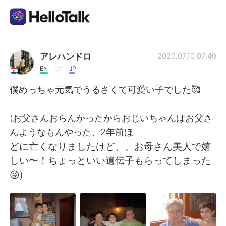
Language Exchange App
アレハンドロ
2020.07.10 07:40
EN
JP
AI Grammar Checker
僕めっちゃ元気でうるさくて可愛い子でした🥰
English
(お父さんおらんかったからおじいちゃんはお父さ
んようなもんやった、2年前ほ
どに亡くなりましたけど、、お母さん美人で嬉
简体中文
繁體中文
しい〜！ちょっといい遺伝子もらってしまった
😜)
Español
العربية
Français
Deutsch