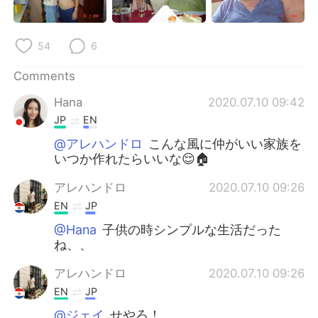
日本語
한국어
Русский
ไทย
54
6
Indonesia
Italiano
Comments
Hana
2020.07.10 09:42
Türkçe
Tiếng Việt
JP
EN
@アレハンドロ
こんな風に仲がいい家族を
Português
いつか作れたらいいな😌🏠
アレハンドロ
2020.07.10 09:26
EN
JP
@Hana
子供の時シンプルな生活だった
ね、、
アレハンドロ
2020.07.10 09:26
EN
JP
@ジェイ
せやろ！