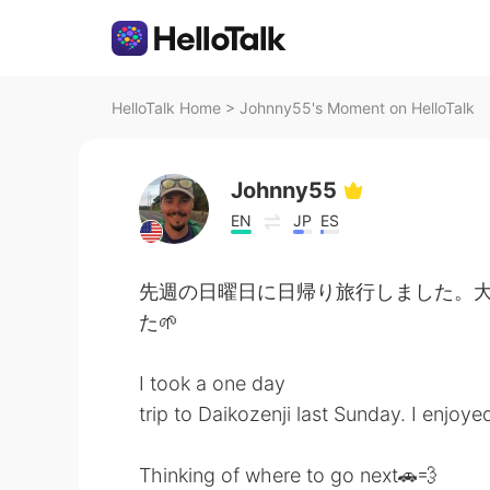
HelloTalk Home
>
Johnny55's Moment on HelloTalk
Johnny55
EN
JP
ES
先週の日曜日に日帰り旅行しました。大
た🌱
I took a one day
trip to Daikozenji last Sunday. I enjoy
Thinking of where to go next🚗💨