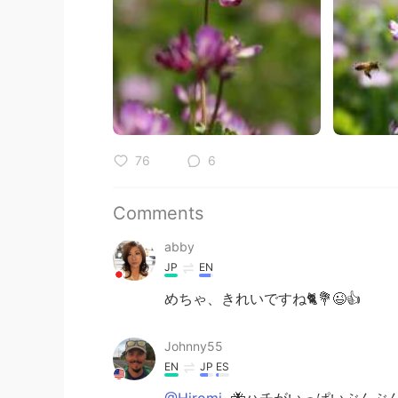
76
6
Comments
abby
JP
EN
めちゃ、きれいですね🐈💐😉👍
Johnny55
EN
JP
ES
@Hiromi
🐝ハチがいっぱいぶんぶ