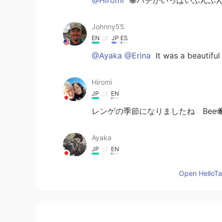
Johnny55
EN
JP
ES
@Ayaka @Erina
It was a beautifu
Hiromi
JP
EN
レンゲの季節になりましたね Bee
Ayaka
JP
EN
わあすごい綺麗👀☺️☺️
Open HelloTal
Erina
JP
EN
Beautiful 🤩