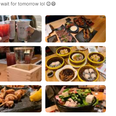
 wait for tomorrow lol 😉😄