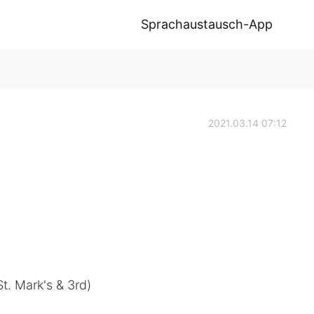
Sprachaustausch-App
2021.03.14 07:12
. Mark's & 3rd)