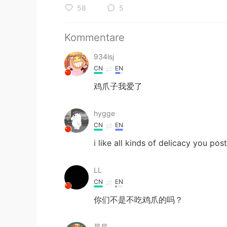
58
5
Kommentare
934lsj
CN
EN
鸡爪子我爱了
hygge
CN
EN
i like all kinds of delicacy you po
LL
CN
EN
你们不是不吃鸡爪的吗？
晨星