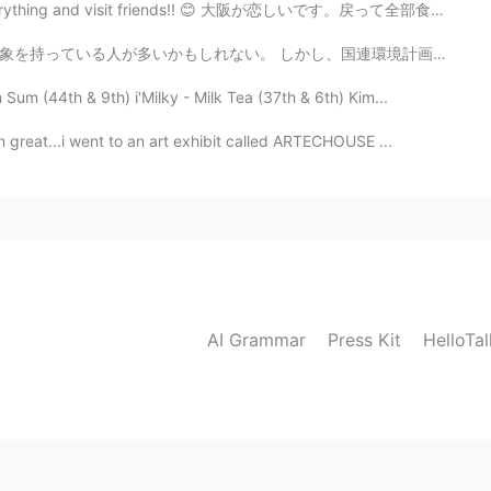
 everything and visit friends!! 😊 大阪が恋しいです。戻って全部食べて友...
し、国連環境計画(UNEP)が2018年に発表した「使い捨てプラスチックに関するレポート」(*2)によると...
m (44th & 9th) i'Milky - Milk Tea (37th & 6th) Kim...
great...i went to an art exhibit called ARTECHOUSE ...
AI Grammar
Press Kit
HelloTa