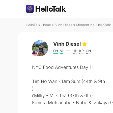
HelloTalk Home
>
Vinh Diesels Moment bei HelloTalk
Vinh Diesel
EN
VI
JP
KR
CN
NYC Food Adventures Day 1:
Tim Ho Wan - Dim Sum (44th & 9th
)
i'Milky - Milk Tea (37th & 6th)
Kimura Motsunabe - Nabe & Izakaya (St