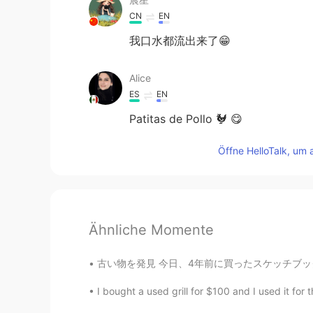
CN
EN
我口水都流出来了😁
Alice
ES
EN
Patitas de Pollo 🐓 😋
Öffne HelloTalk, um 
Ähnliche Momente
古い物を発見 今日、4年前に買ったスケッチブックを発見しました。 その頃、絵がすごく上
I bought a used grill for $100 and I used it for t