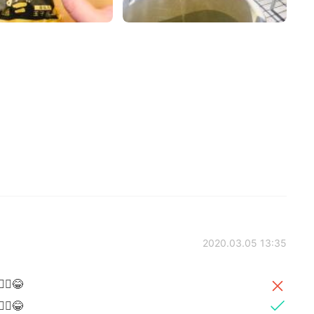
2020.03.05 13:35
♀️😂
♀️😂