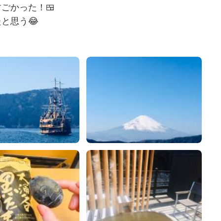
ごかった！🍱
と思う😂