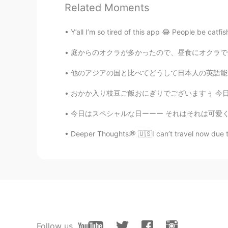
Related Moments
JP
EN
黒玉子はなんですか？😳初めて聞いた
Y’all I’m so tired of this app 😂 People be catfis
庭からのオクラが多かったので、昼食にオクラで何か作りたかった There was a l
Holly
EN
JP
他のアジアの国と比べてどうして日本人の英語能力はこんなに低いのか?ってよく思うの。 調
@KEIZO
なるほど！それを知らなかっ
おかか入り枝豆ご飯おにぎりでございますぅ 今日も張り切って参りましょう！炭水化物食いに
Holly
今日はスペシャルな日ーーー それはそれは可愛くてしょうがない 弟分の二十歳の誕生日ーー
EN
JP
Deeper Thoughts💭 🇺🇸I can’t travel now due to 
@Masashi
Oh I see! I was thinki
Holly
EN
JP
@piggy
訂正ありがとう！ また行
Follow us
KEIZO