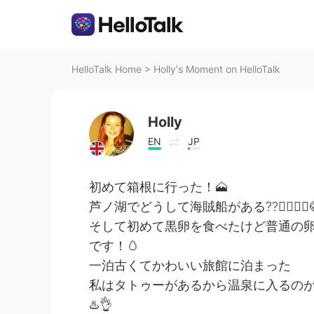
HelloTalk Home
>
Holly's Moment on HelloTalk
Holly
EN
JP
初めて箱根に行った！🗻
芦ノ湖でどうして海賊船がある⁇🏴‍☠️🤷‍♀️
そして初めて黒卵を食べたけど普通の
です！🥚
一泊古くてかわいい旅館に泊まった
私はタトゥーがあるから温泉に入るのがち
♨️👌