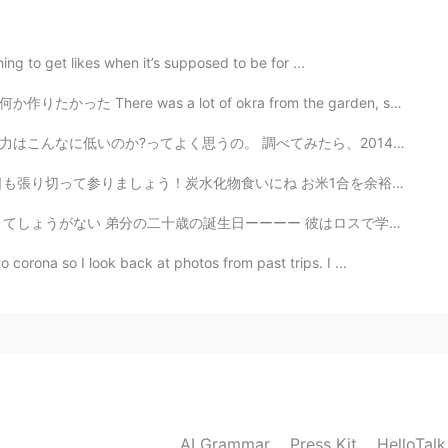
😂
hing to get likes when it’s supposed to be for ...
ot of okra from the garden, so for lunch I wanted to ...
2020.03.03 11:21
べてみたら、2014年にあった日本全国学校の英語講師英語能力調査によって高校の先生達は半分しか「上級」取れ...
た 私は三つを食べたと思う 21年楽しみー笑笑
ね お米1合を余裕で召し上がれる人〜🙋‍♂️ Edamame gohan onigiri with se...
2020.03.03 11:18
ーー 彼はロスで学生してるんだけど、 引っ越して4日目にこのアプリで知り合ったんだー。ビジネスメジャーで...
corona so I look back at photos from past trips. I ...
ng maybe One Piece 🤔😂
2020.03.03 11:16
きたいですよー
AI Grammar
Press Kit
HelloTal
2020.03.03 10:16