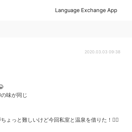
Language Exchange App
2020.03.03 09:38

卵の味が同じ
ょっと難しいけど今回私室と温泉を借りた！🧖‍♀️