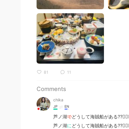
81
11
Comments
chika
JP
EN
芦ノ湖
で
どうして海賊船がある⁇🏴‍☠️🤷‍
芦ノ湖
に
どうして海賊船がある⁇🏴‍☠️🤷‍