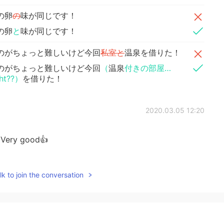
の卵
の
味が同じです！
の卵
と
味が同じです！
のがちょっと難しいけど今回
私室と
温泉を借りた！
のがちょっと難しいけど今回
（
温泉
付きの部屋…
ght??）
を借りた！
2020.03.05 12:20
Very good👍
2020.03.05 10:43
k to join the conversation
2020.03.03 12:23