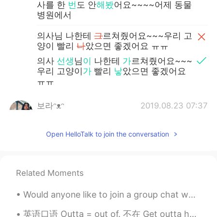
사를 한
번
도 안
해봤
어요~~~~어제 동물
병원에서
의사님 나한테
그
르쳐줬어요~~~우리 고
양이 빨리
나
았으면 좋겠어요 ㅠㅠ
의사
선생
님
이
나한테
가
르쳐줬어요~~~
우리 고양이
가
빨리
낳
았으면 좋겠어요
ㅠㅠ
보라ᵔᴥᵔ
2019.08.23 07:37
EN
AR
KR
RU
DE
@Anne Kim
와~~감사합니다 😊 🙏🏻
Open HelloTalk to join the conversation
Anne Kim
2019.08.23 01:26
KR
EN
Related Moments
오늘 첫 경험을 했다~~~ 주사를
맞
다
Would anyone like to join a group chat where you can practice English with me and other native sp...
오늘 첫 경험을 했다~~~ 주사를
놓았
다
英语口语 Outta = out of. 不在 Get outta here. 走 (严重的或者开玩笑的) Get outta town. 哇噻 真的吗 I'm outta here. 我走...