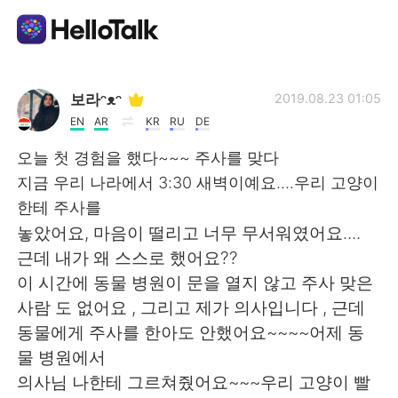
Language Exchange App
보라ᵔᴥᵔ
2019.08.23 01:05
EN
AR
KR
RU
DE
AI Grammar Checker
오늘 첫 경험을 했다~~~ 주사를 맞다
지금 우리 나라에서 3:30 새벽이예요....우리 고양이
English
한테 주사를
놓았어요, 마음이 떨리고 너무 무서워였어요....
근데 내가 왜 스스로 했어요??
简体中文
繁體中文
이 시간에 동물 병원이 문을 열지 않고 주사 맞은
사람 도 없어요 , 그리고 제가 의사입니다 , 근데
Español
العربية
동물에게 주사를 한아도 안했어요~~~~어제 동
물 병원에서
Français
Deutsch
의사님 나한테 그르쳐줬어요~~~우리 고양이 빨