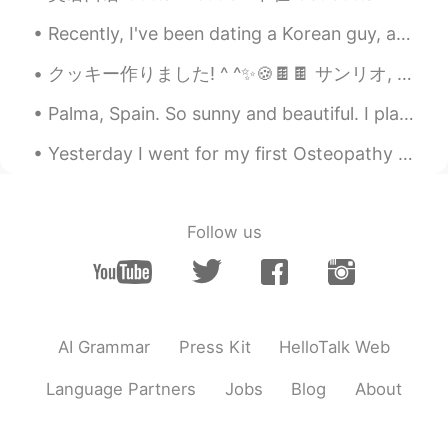
우리 고양이 한테 주사를 놓았어요, 마음
이 떨리고 너무 무서
워였
어요.
Recently, I've been dating a Korean guy, and I'm finding I'm learning the language 5x faster this...
우리 고양이 한테 주사를 놓았어요, 마음
クッキー作りました! ^ ^✨🍪🍫🍫 サンリオ, ポムポムプリン!! 💖💖 I tried to make Shaun the sheep, Sanrio and Pompompurin but...
이 떨리고 너무 무서
웠
어요.
Palma, Spain. So sunny and beautiful. I played with a giant crocodile in the sea 😂. The view from...
이 시간에 동물 병원이 문을 열지 않고
주사
맞은
사람
도 없어요 , 그리고 제가
Yesterday I went for my first Osteopathy session. It went really well but unfortunately i had to ...
의사입니다 , 근데 동물에게 주사를 한
아
도 안했어요~~~~어제 동물 병원에서
이 시간에 동물 병원이 문을 열지 않고
Follow us
주사
놓을
사람도 없어요 , 그리고 제가
의사입니다 , 근데 동물에게 주사를 한
번
도 안
했어요~~~~어제 동물 병원에서
의사님 나한테
그
르쳐줬어요~~~우리 고
양이 빨리 나았으면 좋겠어요 ㅠㅠ
AI Grammar
Press Kit
HelloTalk Web
의사
선생
님
이
나한테
가
르쳐줬어요~~~
Language Partners
Jobs
Blog
About
우리 고양이 빨리 나았으면 좋겠어요 ㅠ
ㅠ