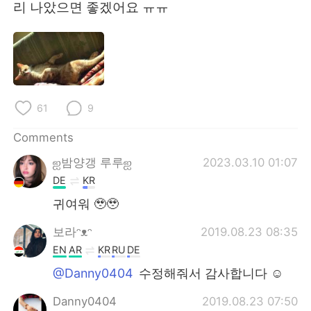
日本語
한국어
리 나았으면 좋겠어요 ㅠㅠ
Русский
ไทย
Indonesia
Italiano
Türkçe
Tiếng Việt
61
9
Comments
Português
ஐ밤양갱 루루ஐ
2023.03.10 01:07
DE
KR
귀여워 🥹🥹
보라ᵔᴥᵔ
2019.08.23 08:35
EN
AR
KR
RU
DE
@Danny0404
수정해줘서 감사합니다 ☺
Danny0404
2019.08.23 07:50