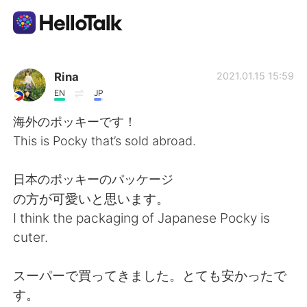
Language Exchange App
Rina
2021.01.15 15:59
EN
JP
AI Grammar Checker
海外のポッキーです！
This is Pocky that’s sold abroad.
English
日本のポッキーのパッケージ
の方が可愛いと思います。
简体中文
繁體中文
I think the packaging of Japanese Pocky is
cuter.
Español
العربية
スーパーで買ってきました。とても安かったで
Français
Deutsch
す。