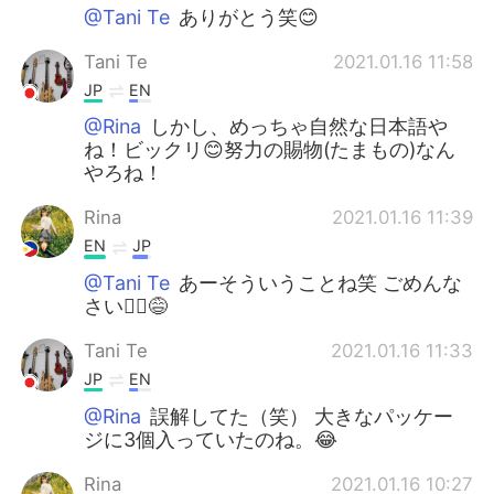
@Tani Te
ありがとう笑😊
Tani Te
2021.01.16 11:58
JP
EN
@Rina
しかし、めっちゃ自然な日本語や
ね！ビックリ😊努力の賜物(たまもの)なん
やろね！
Rina
2021.01.16 11:39
EN
JP
@Tani Te
あーそういうことね笑 ごめんな
さい🙇‍♀️😅
Tani Te
2021.01.16 11:33
JP
EN
@Rina
誤解してた（笑） 大きなパッケー
ジに3個入っていたのね。😂
Rina
2021.01.16 10:27