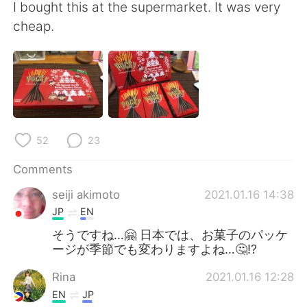
日本語
한국어
I bought this at the supermarket. It was very
cheap.
Русский
ไทย
Indonesia
Italiano
Türkçe
Tiếng Việt
52
23
Português
Comments
seiji akimoto
2021.01.16 14:38
JP
EN
そうですね…🤗 日本では、お菓子のパッケ
ージが季節でも変わりますよね…🤔⁉️
Rina
2021.01.16 12:28
EN
JP