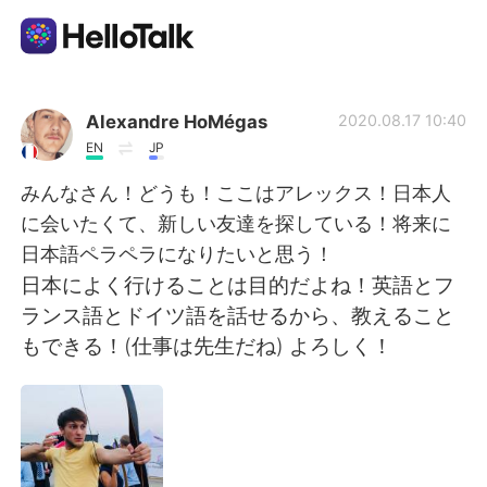
語学交換アプリ
Alexandre HoMégas
2020.08.17 10:40
EN
JP
AI Grammar Checker
みんなさん！どうも！ここはアレックス！日本人
に会いたくて、新しい友達を探している！将来に
日本語
日本語ペラペラになりたいと思う！
日本によく行けることは目的だよね！英語とフ
ランス語とドイツ語を話せるから、教えること
English
简体中文
もできる！(仕事は先生だね) よろしく！
繁體中文
Español
العربية
Français