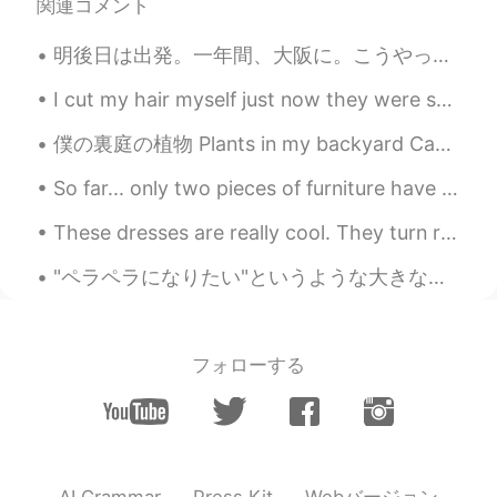
関連コメント
明後日は出発。一年間、大阪に。こうやって人と日常会話すると、日本語ができてる気がしてしまうけど、実際に日本にいたら実力のなさの程度が分かるような気がする。敬語とか、賃貸や銀行に関する話しとか。最...
I cut my hair myself just now they were so long! which is your favourite picture? 你最喜欢哪张照片？ ps...
僕の裏庭の植物 Plants in my backyard Candelabra Cactus, 5 meters tall (カンデラブラサボテン?) Saguaro cactus, 7 m...
So far... only two pieces of furniture have arrived. Everything else is still on the way!! I migh...
These dresses are really cool. They turn rainbow when light reflects off them. Ces robes sont v...
"ペラペラになりたい"というような大きな目標を捨てたほうが、早くペラペラになれると思います。目標がペラペラになることだったら、一日終わったら失敗してるでしょう。目標を達成してないから。他方、"今...
フォローする
Webバージョン