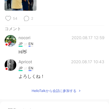
Deutsch
한국어
Русский
ไทย
54
2
Indonesia
Italiano
コメント
nocori
2020.08.17 12:59
Türkçe
Tiếng Việt
JP
EN
Português
Hi👋
Apricot
2020.08.17 10:43
JP
EN
よろしくね！
HelloTalkから会話に参加する