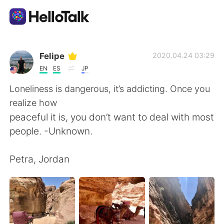
แอปแลกเปลี่ยนทางภาษา
Felipe
2020.04.24 03:29
EN
ES
JP
AI Grammar Checker
Loneliness is dangerous, it’s addicting. Once you
realize how
ไทย
peaceful it is, you don’t want to deal with most
people. -Unknown.
English
简体中文
Petra, Jordan
繁體中文
Español
العربية
Français