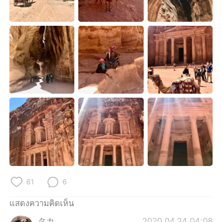
Deutsch
日本語
한국어
Русский
Indonesia
Italiano
Türkçe
Tiếng Việt
Português
61
6
แสดงความคิดเห็น
タカ
2020.04.24 04:08