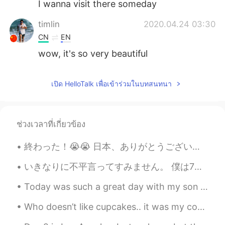
I wanna visit there someday
timlin
2020.04.24 03:30
CN
EN
wow, it's so very beautiful
เปิด HelloTalk เพื่อเข้าร่วมในบทสนทนา
ช่วงเวลาที่เกี่ยวข้อง
終わった！😭😭 日本、ありがとうございました！ 初めての日本旅行で色んな経験できて、美味しい食べ物をいっぱい食べることができて、日本語で多くの人々と話せて、最高に嬉しい！ なんてきれいな国だ！！...
いきなりに不平言ってすみません。 僕は7年以上教えてる。このアプリで英語話す人がとても間違った英語を教えるのが見た。それの間違った教えることので英語を勉強してる人は混乱する。悔しい。すべての英語...
Today was such a great day with my son and best friend. We went out to eat today (our state final...
Who doesn’t like cupcakes.. it was my co-workers birthday and I thought I’d share these beautiful...