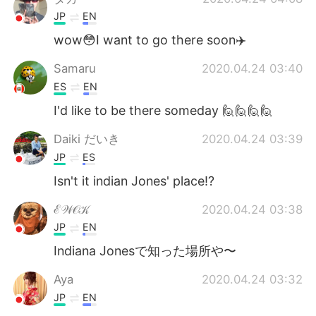
JP
EN
wow😳I want to go there soon✈️
Samaru
2020.04.24 03:40
ES
EN
I'd like to be there someday 🙋🙋🙋🙋
Daiki だいき
2020.04.24 03:39
JP
ES
Isn't it indian Jones' place!?
ℰ𝒲𝒪𝒦
2020.04.24 03:38
JP
EN
Indiana Jonesで知った場所や〜
Aya
2020.04.24 03:32
JP
EN