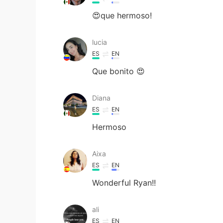
😍que hermoso!
lucia
ES
EN
Que bonito 😍
Diana
ES
EN
Hermoso
Aixa
ES
EN
Wonderful Ryan!!
ali
ES
EN