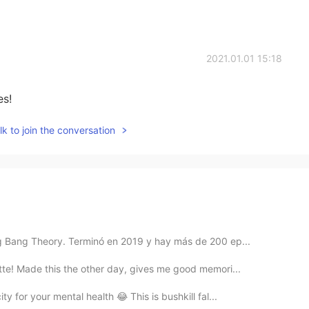
2021.01.01 15:18
es!
k to join the conversation
Big Bang Theory. Terminó en 2019 y hay más de 200 ep...
ette! Made this the other day, gives me good memori...
y for your mental health 😂 This is bushkill fal...