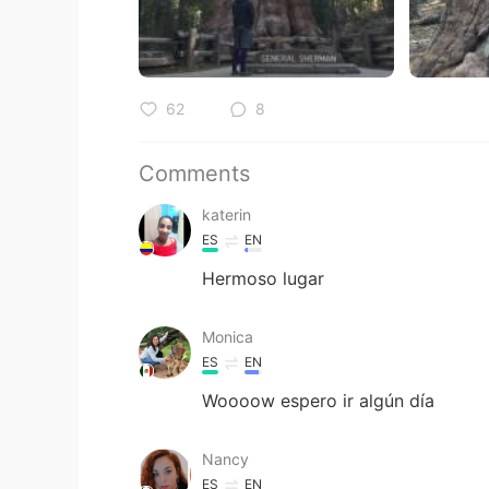
62
8
Comments
katerin
ES
EN
Hermoso lugar
Monica
ES
EN
Woooow espero ir algún día
Nancy
ES
EN