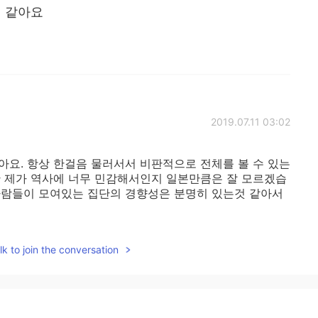
거 같아요
2019.07.11 03:02
아요. 항상 한걸음 물러서서 비판적으로 전체를 볼 수 있는
만 제가 역사에 너무 민감해서인지 일본만큼은 잘 모르겠습
사람들이 모여있는 집단의 경향성은 분명히 있는것 같아서
2019.07.10 15:19
k to join the conversation
 to say some might think that I am unpatriotic. Yeah.
triotic. 😳 No one has right to point fingers on us for