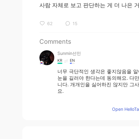
사람 자체로 보고 판단하는 게 더 나은 
62
15
Comments
Sunmin선민
KR
EN
너무 극단적인 생각은 좋지않음을 알
눈을 길러야 한다는데 동의해요. 다
니다. 개개인을 싫어하진 않지만 그
요.
Blaire 할매
Open HelloTal
KR
EN
@올리
Sorry. My mistake. I wanted
It's somehow true. I am not that pa
not having a great love of country.