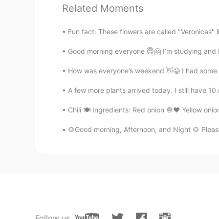
Related Moments
Jung
Fun fact: These flowers are called "Veronicas" l
KR
EN
Good morning everyone 😇🤗 I’m studying and l
@올리
아.. 그냥 궁금했습니다...부끄
How was everyone’s weekend 👋😄 I had some yu
올리
A few more plants arrived today. I still have 10
EN
KR
@Blaire 할매
I understand haha Actu
Chili 🍽 Ingredients: Red onion 🧅♥️ Yellow onion
the US too lol In my case, it's true 
country, either.. I just see that th
🌻Good morning, Afternoon, and Night 🌻 Pleas
올리
EN
KR
@Jun @Jung
오빠라고 불러달라고 강
희롱도 해서 인상은 별로 좋지 않습
Follow us