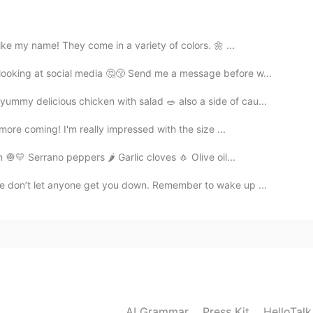
2019.07.10 14:56
ike my name! They come in a variety of colors. 🌼 ...
ooking at social media 🤔😚 Send me a message before w...
럽네요 ..
mmy delicious chicken with salad 🥗 also a side of cau...
2019.07.10 14:52
 more coming! I'm really impressed with the size ...
ally there's a ton of things I want to criticize about
 🧅💛 Serrano peppers 🌶 Garlic cloves 🧄 Olive oil...
I'm not really patriotic but it's not that I hate my
ere's a lot of problems and that we can do better
e don’t let anyone get you down. Remember to wake up ...
2019.07.10 14:49
요하는 사람들이 종종 있어요.. 그런 사람들이 주로 성
니다
AI Grammar
Press Kit
HelloTal