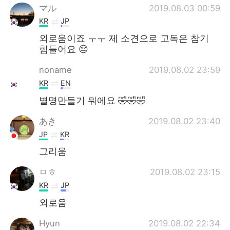
マル
2019.08.03 00:59
KR
JP
외로움이죠 ㅜㅜ 제 소견으로 고독은 참기
힘들어요 😔
noname
2019.08.02 23:59
KR
EN
별명만들기 뭐에요 🤣🤣🤣
あき
2019.08.02 23:40
JP
KR
그리움
ㅁㅎ
2019.08.02 23:15
KR
JP
외로움
Hyun
2019.08.02 22:34