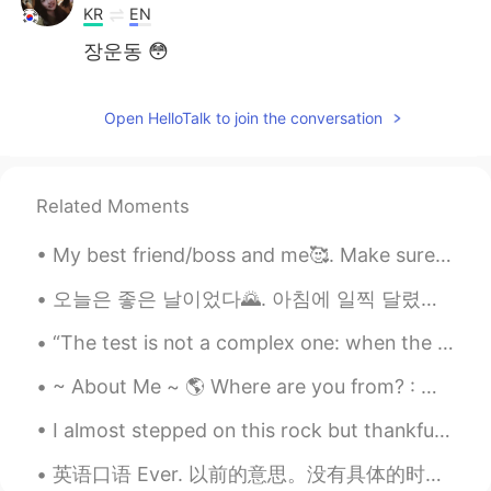
KR
EN
장운동 😳
Javiel
2019.08.02 22:30
Open HelloTalk to join the conversation
KR
JP
생존 욕구!!
DianeK.
2019.08.02 21:07
Related Moments
KR
EN
My best friend/boss and me🥰. Make sure to tell your best friend you love them today. 🥰 Have a ble...
식후 졸림..😪😴😪😴
오늘은 좋은 날이었다🌄. 아침에 일찍 달렸다. 할머니위해 식료품을 사웠어👵. 그리고 삼촌을 방문했어, 특히 그의 정원을. 진짜 예쁜 정원이니까. 🌳🌻🌹 Today was ...
호이루
2019.08.02 20:06
“The test is not a complex one: when the alarm goes off, do you get up out of bed, or do you lie ...
KR
EN
그리움
~ About Me ~ 🌎 Where are you from? : 🇫🇷 (born) 🇨🇦 (raised) 📈 Height : 196cm 🍰 Birthday : July 7t...
ヒョンギョン
2019.08.02 19:32
I almost stepped on this rock but thankfully I looked first and saw the snake. It is harmless but...
KR
JP
英语口语 Ever. 以前的意思。没有具体的时间 Did you ever do this? Did you ever travel abroad? Did you ever get mar...
본연의 고독함