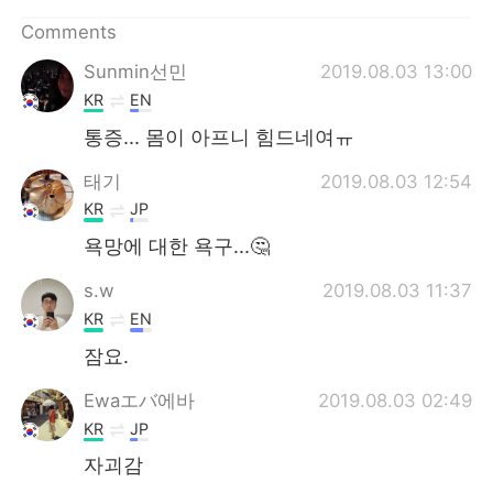
日本語
한국어
Comments
Русский
ไทย
Sunmin선민
2019.08.03 13:00
KR
EN
Indonesia
Italiano
통증... 몸이 아프니 힘드네여ㅠ
Türkçe
Tiếng Việt
태기
2019.08.03 12:54
KR
JP
Português
욕망에 대한 욕구...🤔
s.w
2019.08.03 11:37
KR
EN
잠요.
Ewaエバ에바
2019.08.03 02:49
KR
JP
자괴감