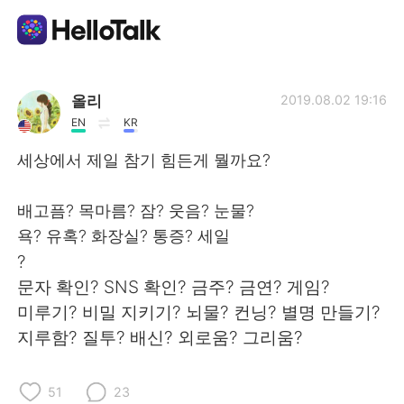
Language Exchange App
올리
2019.08.02 19:16
EN
KR
AI Grammar Checker
세상에서 제일 참기 힘든게 뭘까요?
English
배고픔? 목마름? 잠? 웃음? 눈물?
욕? 유혹? 화장실? 통증? 세일
?
简体中文
繁體中文
문자 확인? SNS 확인? 금주? 금연? 게임?
미루기? 비밀 지키기? 뇌물? 컨닝? 별명 만들기?
Español
العربية
지루함? 질투? 배신? 외로움? 그리움?
Français
Deutsch
51
23