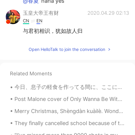
@春夏
haha yes
玉皇大帝王有财
2020.04.29 02:13
CN
EN
与君初相识，犹如故人归
春夏
2020.04.29 01:33
Open HelloTalk to join the conversation
CN
EN
与众不同的人遇到与众不同的人会有化学反
应
Related Moments
悟空 Kyle
2020.04.29 01:26
今日、息子の軽食を作ってる間に、ここにも投稿で見せて楽しそうと思った Today, while making my son a snack I thought to it would be fu...
EN
CN
@张子玉
哈哈 不不敢当 不敢当
Post Malone cover of Only Wanna Be With You [Verse 1] You and me, we come from different worlds ...
悟空 Kyle
2020.04.29 01:26
Merry Christmas, Shèngdàn kuàilè. Wonderful to spend time with family and friends at Christmas in...
EN
CN
They finally cancelled school because of the virus and I’m kinda happy😳 I need to catch up on sle...
@licy
thanks a lot