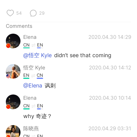
日本語
한국어
54
29
Русский
ไทย
Comments
Indonesia
Italiano
Elena
2020.04.30 14:29
CN
EN
Türkçe
Tiếng Việt
@悟空 Kyle
didn’t see that coming
Português
悟空 Kyle
2020.04.30 14:12
EN
CN
@Elena
讽刺
Elena
2020.04.30 10:14
CN
EN
why 奇迹？
陈晓燕
2020.04.29 03:31
CN
EN