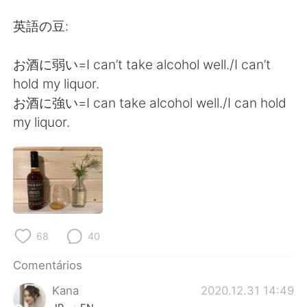
Deutsch
日本語
英語の豆:
한국어
Русский
お酒に弱い=I can’t take alcohol well./I can’t
ไทย
Indonesia
hold my liquor.
お酒に強い=I can take alcohol well./I can hold
Italiano
Türkçe
my liquor.
Tiếng Việt
68
40
Comentários
Kana
2020.12.31 14:49