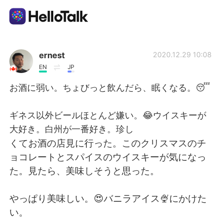
Aplicativo de troca de idioma
ernest
2020.12.29 10:08
EN
JP
AI Grammar Checker
お酒に弱い。ちょびっと飲んだら、眠くなる。😴
Português
ギネス以外ビールほとんど嫌い。😂ウイスキーが
大好き。白州が一番好き。珍し
くてお酒の店見に行った。このクリスマスのチ
English
简体中文
ョコレートとスパイスのウイスキーが気になっ
た。見たら、美味しそうと思った。
繁體中文
Español
やっぱり美味しい。😍バニラアイス🍨にかけた
العربية
Français
い。