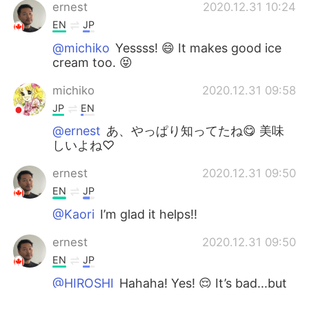
ernest
2020.12.31 10:24
EN
JP
@michiko
Yessss! 😄 It makes good ice
cream too. 😝
michiko
2020.12.31 09:58
JP
EN
@ernest
あ、やっぱり知ってたね😋 美味
しいよね♡
ernest
2020.12.31 09:50
EN
JP
@Kaori
I’m glad it helps!!
ernest
2020.12.31 09:50
EN
JP
@HIROSHI
Hahaha! Yes! 😌 It’s bad...but
good. A little sometimes is okay! 😁