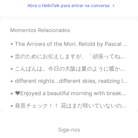
Abra o HelloTalk para entrar na conversa
ernest
2020.12.31 09:49
EN
JP
@mame
😲教えてくれてありがとう！知
Momentos Relacionados
多？おすすめ？ウイスキーが飲む？
The Arrows of the Mori. Retold by Pascal Fauliot and translated by Sherab Chodzin Kohn. IN THE...
ernest
2020.12.31 09:48
EN
JP
念のためにお伝えしますが、「頑張ってね」の意味は頑張るのも大事だけど、心が折れるほど頑張ることではありません。休憩することも大切だよ☺️ Friendly reminder that “Doi...
@Kengo 小吾
😄v✨イエーイ！！Let’s go
こんばんは。今日の大阪は夏のように暖かったです。💕❤皆さん、お元気ですか？私は猫の手も借りたいくらい忙しいです。明日は春分の日ですね。皆さん、何をするつもりですか？私は城崎温泉に行って、蟹を食べ...
チーム白州！嬉しい！
different nights...different skies, realizing I can see the the parallels to my life...am I the s...
ernest
2020.12.31 09:46
EN
JP
❤️Enjoyed a beautiful morning with breakfast on the beach 🏖 today!! Hope you all gave a fabulous ...
@yoshiko
It’s really good!! You should
発音チェック！！ 花はまだ咲いていないのに、すでに美しい。 特に、桜の花から滴り落ちる雨のしずくが綺麗だ。 A flower that hasn’t bloomed yet, already...
definitely try! 😉
ernest
2020.12.31 09:46
EN
JP
Siga-nos
@michiko
笑笑😄僕は間違えた！甘い酒と