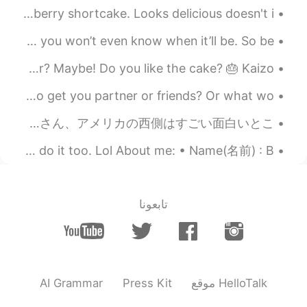
添削ありがとう！
@ひのと
This will be the next cake I will bake - Japanese strawberry shortcake. Looks delicious doesn't i...
2020.12.27 13:46
Mari
Everyone in your life will have a last day with you and you won’t even know when it’ll be. So be ...
ES
JP
Happy birthday to me. Another year older another year wiser? Maybe! Do you like the cake? 🎂 Kaizo...
クリスマスの日🎄🎅
で
めっちゃ辛いカ
レー🍛を
料理し
た！
Do you celebrate Valentine’s Day? What are you planning to get you partner or friends? Or what wo...
クリスマスの日🎄🎅
に
めっちゃ辛いカ
5年前からうちの母はミシガン州からアリゾナ州に引っ越して、よく母に会いに行きます。母はアリゾナ州の生活を楽しんでいて、新しい生活に満足しています。日本人の皆さん、アメリカの西側はすごい面白いとこ...
レー🍛を
作っ
た！
It’s a trend that everyone seems to be doing. So... I’ll do it too. Lol About me: • Name(名前) : B...
全部の
家族はいっぱい食べた。
家族
のみんな
は
、
いっぱい食べた。
次回は
トフ
入れたい。
تابعونا
次回は
とうふを
入れたい。
考えが
美味しそうだ！
美味しそうだ！
AI Grammar
Press Kit
موقع HelloTalk
ありがとうぞじるしライスクーカー🐘