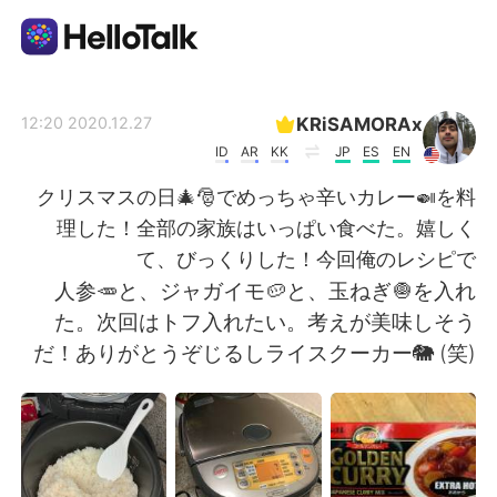
تطبيق تبادل اللغة
KRiSAMORAx
2020.12.27 12:20
ID
AR
KK
JP
ES
EN
AI Grammar Checker
クリスマスの日🎄🎅でめっちゃ辛いカレー🍛を料
理した！全部の家族はいっぱい食べた。嬉しく
العربية
て、びっくりした！今回俺のレシピで
人参🥕と、ジャガイモ🥔と、玉ねぎ🧅を入れ
た。次回はトフ入れたい。考えが美味しそう
English
简体中文
だ！ありがとうぞじるしライスクーカー🐘 (笑)
繁體中文
Español
Français
Deutsch