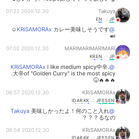
2020.12.30 07:22
Takuya
EN
JP
カレー美味しそうです☺️
@KRiSAMORAx
🍛
2020.12.30 07:02
MARIMARIMARIMARI
KR
EN
JP
I like medium spicy中辛.
@KRiSAMORAx
大辛of "Golden Curry" is the most spicy.
🔥🔥🔥😝
2020.12.30 06:57
KRiSAMORAx
ID
AR
KK
JP
ES
EN
美味しかったよ！何のこと入れ
@Takuya
るなの？？？
2020.12.30 06:54
KRiSAMORAx
ID
AR
KK
JP
ES
EN