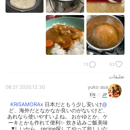
日本語
한국어
Русский
ไทย
Indonesia
Italiano
Türkçe
Tiếng Việt
Português
13
53
تعليقات
2020.12.30 08:21
yuko asa
EN
JP
日本だともう少し安いけ
@KRiSAMORAx
ど、海外だとなかなか良いのがないけど、
あれなら使いやすいよね。 おかゆとか、ケ
ーキとかも作れて便利✨ 炊き込みご飯美味
しいから、recipe探してやって欲しいな❣️