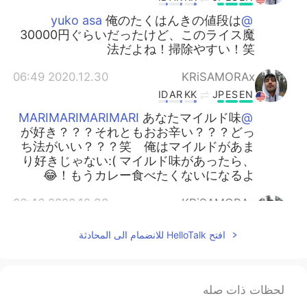
俺のたくはんきの値段は
@yuko asa
30000円ぐらいだったけど、このライス魔
法だよね！掃除やすい！笑
2020.12.30 06:49
KRiSAMORAx
ID
AR
KK
JP
ES
EN
あなたマイルド味
@MARIMARIMARIMARI
が好き？？？それともおお辛い？？？どっ
ち法がいい？？？笑 俺はマイルドがあま
り好きじゃない:( マイルド味があったら、
もうカレー食べたくないになるよ！😂
2020.12.30 06:46
KRiSAMORAx
ID
AR
KK
JP
ES
EN
افتح HelloTalk للانضمام الى المحادثة
添削ありがとう！🙂
@Mari
2020.12.30 06:46
KRiSAMORAx
ID
AR
KK
JP
ES
EN
لحظات ذات صله