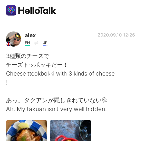
언어 교환 앱
alex
2020.09.10 12:26
EN
JP
AI Grammar Checker
3種類のチーズで
チーズトッポッキだー！
한국어
Cheese tteokbokki with 3 kinds of cheese
!
English
简体中文
あっ。タクアンが隠しきれていない💦
Ah. My takuan isn’t very well hidden.
繁體中文
Español
العربية
Français