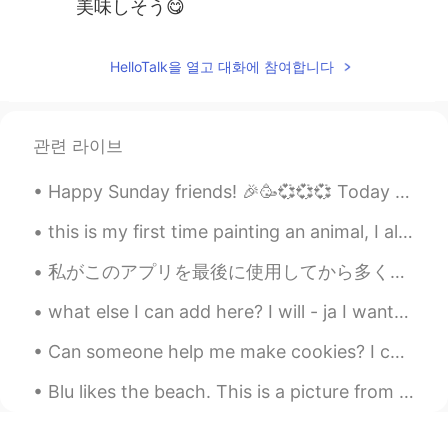
美味しそう😋
HelloTalk을 열고 대화에 참여합니다
관련 라이브
Happy Sunday friends! 🎉🥳💞💞💞 Today I had church and was able to enjoy playing music with some l...
this is my first time painting an animal, I always just paint buildings or scenery. I will keep p...
私がこのアプリを最後に使用してから多くのことが起こりました。 ２年前の10月、2羽兎が買いました。 今年の１月、大学を卒業しました。それに、前の犬が亡くなりました。とても悲しかったです。 ...
what else I can add here? I will - ja I want- yaak I am (ing) -gum lung i dont - mai I just - pu...
Can someone help me make cookies? I can not read the instructions. What is the ingredient next to...
Blu likes the beach. This is a picture from last year on Thanksgiving. Since I didn’t want to put...