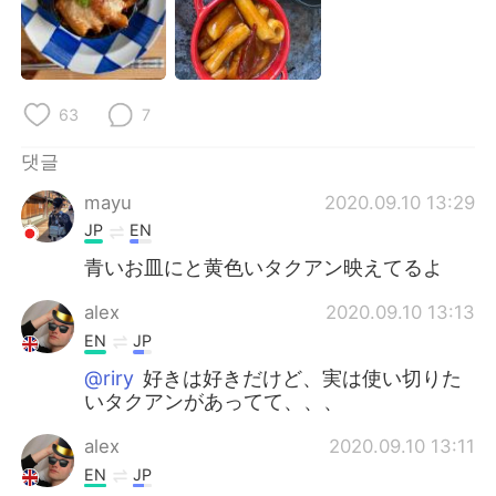
Deutsch
日本語
Русский
ไทย
63
7
Indonesia
Italiano
댓글
Türkçe
Tiếng Việt
mayu
2020.09.10 13:29
Português
JP
EN
青いお皿にと黄色いタクアン映えてるよ
alex
2020.09.10 13:13
EN
JP
@riry
好きは好きだけど、実は使い切りた
いタクアンがあってて、、、
alex
2020.09.10 13:11
EN
JP