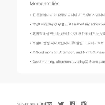
Moments liés
素敵✨
1) 혼혈입니다 2) 삼둥이입니다 3) 무성애자입니다 몇번이 거짓일까요? 미
Ayano
JP
EN
🌺🌿Long day😅 🍃🌼Just finished my school work 
Great!!Yours pic is good 🤩🤩
캠핑장에서 언니와 산책하다가 묘하게 생긴 버섯을 관찰하려고 잠깐 멈췄는데 뒤에
주말에 캠핑 다녀왔습니다 😄 힐링 그 자체~ ㅎㅎ 이 캠프장은 정말 아름답고 
Hyowon
KR
EN
🌻Good morning, Afternoon, and Night 🌻 Pleas
wow🤭👍
Good morning, afternoon, evening😉 Some slang
Fe
KR
EN
Wow
Henry
KR
EN
Suivez nous