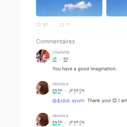
82
11
Commentaires
Charlotte
JP
EN
You have a good imagination.
Veronica
EN
FR
JP
KR
CN
@あゆみ ayumi
Thank you! 😊 I am
Veronica
EN
FR
JP
KR
CN