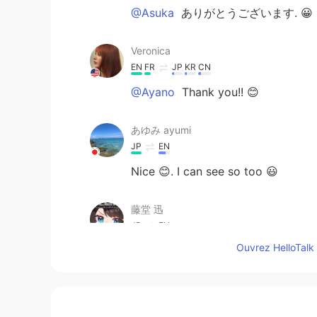
@Asuka
ありがとうございます. 😀
Veronica
EN
FR
JP
KR
CN
@Ayano
Thank you!! 😊
あゆみ ayumi
JP
EN
Nice 😊. I can see so too 😃
藤堂 迅
JP
EN
Ouvrez HelloTalk 
懐かしい… 小さい頃同じような遊び
Asuka
JP
EN