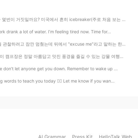
국에서 흔히 icebreaker(주로 처음 보는 사람들의 모임에서 진행하는 서로에 대해 더 ...
2019.03.29 09:47
drank a lot of water. I’m feeling tired now. Time for...
서 "excuse me"라고 말하는 한 여자의 목소리가 들렸다 버섯 건들지 말라고 혼날 줄 알았는...
맛진 풍경을 즐길 수 있는 강물 여행으로 유명해요 카누, 카약, 튜브와 래프팅을 제공합니다 래프...
2019.03.29 09:46
e don’t let anyone get you down. Remember to wake up ...
 words to teach you today ☝🏻 Let me know if you wan...
2019.03.29 09:45
2019.03.29 09:45
AI Grammar
Press Kit
HelloTalk Web