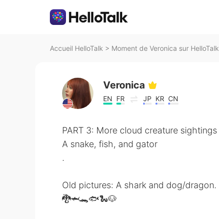
Accueil HelloTalk
>
Moment de Veronica sur HelloTalk
Veronica
EN
FR
JP
KR
CN
PART 3: More cloud creature sightings
A snake, fish, and gator
.
Old pictures: A shark and dog/dragon.
🐉🦈🐊🐟🐍🐶