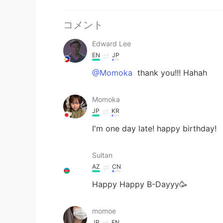
コメント
Edward Lee
EN
JP
@Momoka
thank you!!! Hahah
Momoka
JP
KR
I'm one day late! happy birthday!
Sultan
AZ
CN
Happy Happy B-Dayyy🥳
momoe
JP
EN