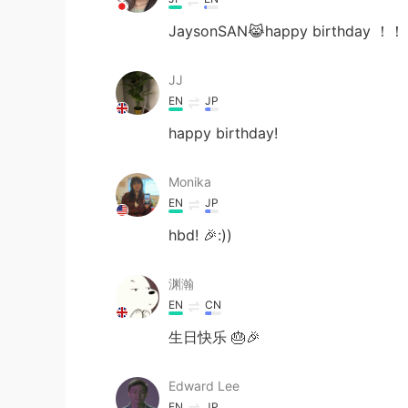
JaysonSAN😹happy birthday ！
JJ
EN
JP
happy birthday!
Monika
EN
JP
hbd! 🎉:))
渊瀚
EN
CN
生日快乐 🎂🎉
Edward Lee
EN
JP