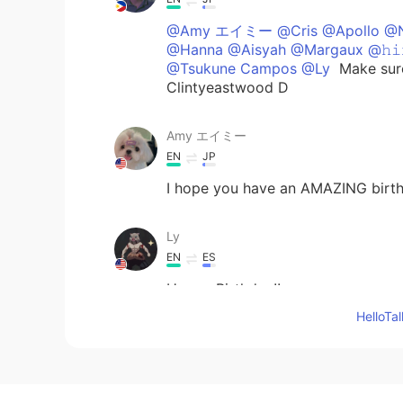
@Amy エイミー @Cris @Apollo @Ni
@Hanna @Aisyah @Margaux @𝚑𝚒
@Tsukune Campos @Ly
Make sure 
Clintyeastwood D
Amy エイミー
EN
JP
I hope you have an AMAZING birth
Ly
EN
ES
Happy Birthday!!
Hello
Tsukune Campos
EN
JP
ME TOO!!!