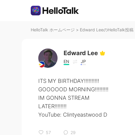
HelloTalk ホームページ
>
Edward LeeのHelloTalk投稿
Edward Lee
EN
JP
ITS MY BIRTHDAY!!!!!!!!!!
GOOOOOD MORNING!!!!!!!!!
IM GONNA STREAM
LATER!!!!!!!!
YouTube: Clintyeastwood D
57
29