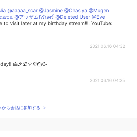
a @aaaaa_scar @Jasmine @Chasiya @Mugen
𝚊𝚝𝚊 @アッザムนิรันดร์ @Deleted User @Eve
to visit later at my birthday stream!!!! YouTube:
2021.06.16 04:32
day!! 🍰🎉🎁🎈🎊🎂🥳
2021.06.16 04:25
Talkから会話に参加する
2021.06.16 03:47