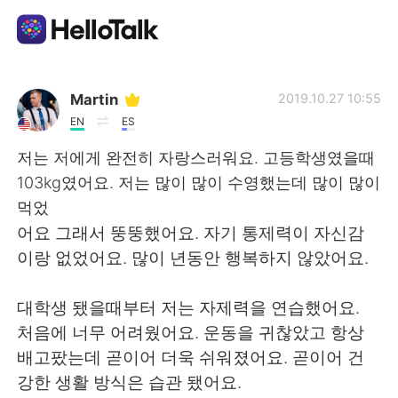
Приложение для Языкового Обмена
Martin
2019.10.27 10:55
EN
ES
AI Grammar Checker
저는 저에게 완전히 자랑스러워요. 고등학생였을때
103kg였어요. 저는 많이 많이 수영했는데 많이 많이
Русский
먹었
어요 그래서 뚱뚱했어요. 자기 통제력이 자신감
이랑 없었어요. 많이 년동안 행복하지 않았어요.
English
简体中文
대학생 됐을때부터 저는 자제력을 연습했어요.
繁體中文
Español
처음에 너무 어려웠어요. 운동을 귀찮았고 항상
배고팠는데 곧이어 더욱 쉬워졌어요. 곧이어 건
العربية
Français
강한 생활 방식은 습관 됐어요.