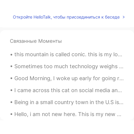
jiye
2019.10.27 11:08
KR
EN
Откройте HelloTalk, чтобы присоединиться к беседе
Awesome!:)
Soyoung
2019.10.27 11:03
Связанные Моменты
KR
EN
JP
this mountain is called conic. this is my local mountain and I think it's the most beautiful view...
와 ㅋㅋ대단하시네요 제가 아는 사람 지금
101키로인데 85키로만 나가도 좋겠네요.. 정
Sometimes too much technology weighs heavy on my mind and soul. 🍃 Often I need to take a break ...
말 열심히 노력하신듯!!! I’m so
impressed!!!! :D
Good Morning, I woke up early for going running. It's my first time, I think I didn't do too bad ...
Kevin
2019.10.27 10:58
I came across this cat on social media and I think he’s so cute! I would love to see a cat like t...
KR
EN
Being in a small country town in the U.S is such a peculiar experience. Everyone knows everyone. ...
와 ... 대단하시네요 🙇‍♂️🙇‍♂️
Hello, i am not new here. This is my new account. If you were my friend, send me a message or pok...
Hye yeon
2019.10.27 10:57
KR
EN
You're amazing👍🏻