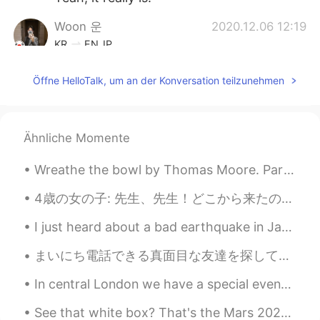
Woon 운
2020.12.06 12:19
KR
EN
JP
미적 감각을 기대할게요 라이언!
Öffne HelloTalk, um an der Konversation teilzunehmen
Ähnliche Momente
Wreathe the bowl by Thomas Moore. Part 3 of 3. Say, why did Time His glass subl...
4歳の女の子: 先生、先生！どこから来たの？ガイコツ？ エル:ん？骸骨って？ 女の子:そうそう！お母さんがね、先生がガイコツから来たって言ったよ！ エル:外国じゃなくて？！ 女の子:あ！！それか...
I just heard about a bad earthquake in Japan, so I logged back in. please let me know that you’...
まいにち電話できる真面目な友達を探しています。 日々英語と日本語で話してたちかわります。 理由は日本に働きたいので5日12月に日本語能力試験を受ける予定です。そして本当に勉強したいです。 私たち...
In central London we have a special event with Dodgems！ I didn’t try it since I was a kid and I ...
See that white box? That's the Mars 2020 rover being unloaded last night! In a few months it'll l...