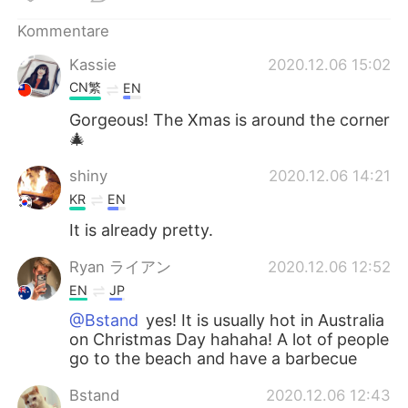
日本語
한국어
Kommentare
Русский
ไทย
Kassie
2020.12.06 15:02
CN繁
EN
Indonesia
Italiano
Gorgeous! The Xmas is around the corner
🎄
Türkçe
Tiếng Việt
shiny
2020.12.06 14:21
Português
KR
EN
It is already pretty.
Ryan ライアン
2020.12.06 12:52
EN
JP
@Bstand
yes! It is usually hot in Australia
on Christmas Day hahaha! A lot of people
go to the beach and have a barbecue
Bstand
2020.12.06 12:43