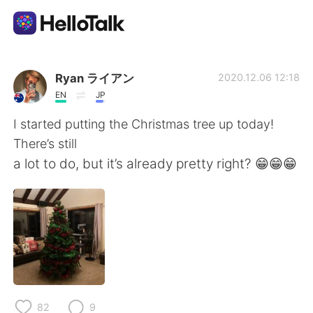
Sprachaustausch-App
Ryan ライアン
2020.12.06 12:18
EN
JP
AI Grammar Checker
I started putting the Christmas tree up today!
There’s still
Deutsch
a lot to do, but it’s already pretty right? 😁😁😁
English
简体中文
繁體中文
Español
العربية
Français
82
9