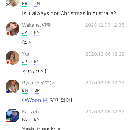
KR
EN
Is it always hot Christmas in Australia?
Wakana.和奏
2020.12.06 12:35
JP
EN
😍✨
Yuri
2020.12.06 12:29
JP
EN
かわいい！
Ryan ライアン
2020.12.06 12:22
EN
JP
@Woon 운
꼬마와여!
Faezeh
2020.12.06 12:22
FA
EN
Yeah, it really is.