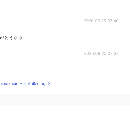
2020.08.25 07:40
りがとう☺☺
2020.08.25 07:37
ılmak için HelloTalk'u aç