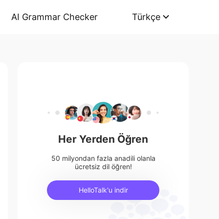
AI Grammar Checker
Türkçe
Her Yerden Öğren
50 milyondan fazla anadili olanla
ücretsiz dil öğren!
HelloTalk'u indir