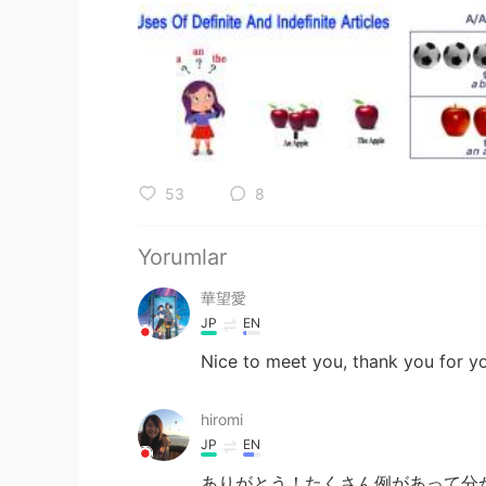
53
8
Yorumlar
華望愛
JP
EN
Nice to meet you, thank you for you
hiromi
JP
EN
ありがとう！たくさん例があって分か