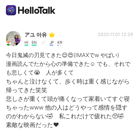
Appli d'échange linguistique
アユ 아유
2020.11.01 12:29
HI
EN
JP
KR
AI Grammar Checker
今日鬼滅の刃見てきた😌😍(IMAXでw やばい)
漫画読んでたから心の準備できた☺ でも、それで
Français
も悲しくて😭 人が多くて
ちゃんと泣けなくて、歩く時は重く感じながら
帰ってきた笑笑
English
简体中文
悲しさが重くて頭が痛くなって家着いてすぐ寝
ちゃったwww 他の人はどうやって感情を隠す
繁體中文
Español
のがわからない🤣 私これだけで疲れた🥺🤣
素敵な映画だった❤
العربية
Deutsch