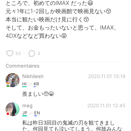
日本語
한국어
ところで、初めてのIMAX だった😃
元々1年に1-2回しか映画館で映画見ない😚
Русский
ไทย
本当に観たい映画だけ見に行く😚
そして、お金もったいないと思って、IMAX、
Indonesia
Italiano
4DXなどなど買わない😝
Türkçe
Tiếng Việt
53
3
Português
Commentaires
Nikhilesh
2020.11.01 15:16
HI
KR
羨ましい🥺😁
meg
2020.11.01 12:45
JP
EN
私は昨日3回目の鬼滅の刃を観てきまし
た。何回見ても泣いてしまう。何故みんな