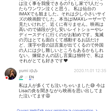
は泣く事を我慢できるの?もし家で1人だっ
たらワンワン泣くと思う。 私は仙台の
IMAXでも観ました。それは少し小さいサイ
ズの映画館でした。本当はIMAXレーザーで
見たいけれど、近くに有りません。映画は
高いので値段が少し安いレイトショーやレ
ディースデイに行くのがお勧めです。鬼滅
の刃はとても面白くて感動するお話だけ
ど、漢字や昔の話言葉が出てくるので外国
の人には少し難しいところもあるかもしれ
ない。煉獄さんの話し言葉は独特で、私は
それがとても好きです♥
yumi ゆみ
2020.11.01 12:35
JP
EN
私は人が多くても泣いちゃいました😅 今は
Lisaの炎を聞きながら映画を思い出してま
た泣いてます😩
Ouvrez HelloTalk pour rejoindre la conversation