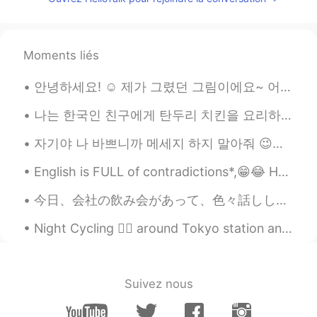
Moments liés
안녕하세요! ☺️ 제가 그렸던 그림이에요~ 어때요? 😇 이 한국어 글은 인스타그램에서 ‘@__on_geul__’이라는 분의 프로파일에서 봤습니다! 😊 그 동안 얼마나 힘든 ...
나는 한국인 친구에게 탄두리 치킨을 요리하라고 가르쳤다. 😁😉🤗🤤🍗 I teached my friend to cook tandoori chicken. Wow you d...
자기야 나 바쁘니까 메세지 하지 말아줘 😉😈🤗 Busy lol messages are like 뇌섹남😂😁😉🤭🤷🤦😈🤔🙄❤️💜💖 개소리 하면 차단 합니다 ㅋㅋㅋㅋ
English is FULL of contradictions*,😁😂 Here are some funny ones:😅🥰 *1) Found Missing* *2) Open...
今日、会社の飲み会があって、色々話ししてて、私の面接の時の話が出てきた😂（私の会社に皆が真面目だから、なんで私を選んでくれたってずっと考えてた😝) 社長に「面接の時に、アユシが面白いと思って、...
Night Cycling 🚴‍♂️ around Tokyo station and Ginza area. Initially plan was to run but heat took ...
Suivez nous