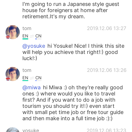
I'm going to run a Japanese style guest
house for foreigners at home after
retirement.It's my dream.
tom
2019.12.06 13:27
EN
CN
@yosuke
hi Yosuke! Nice! I think this site
will help you achieve that right!:) good
luck!:)
tom
2019.12.06 13:26
EN
CN
@miwa
hi Miwa :) oh they’re really good
ones :) where would you like to travel
first? And if you want to do a job with
tourism you should try it!:) even start
with small pet time job or free tour guide
and then make into a full time job :):)
yosuke
2019.12.06 13:23