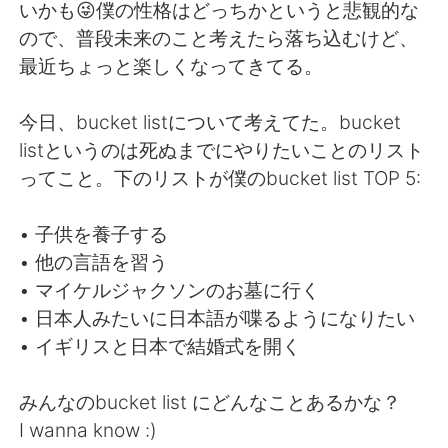
Deutsch
日本語
いかも😜僕の性格はどっちかというと悲観的な
ので、普段未来のこと考えたら落ち込むけど、
Русский
ไทย
最近ちょっと楽しくなってきてる。
Indonesia
Italiano
今日、bucket listについて考えてた。bucket
listというのは死ぬまでにやりたいことのリスト
Türkçe
Tiếng Việt
ってこと。下のリストが僕のbucket list TOP 5:
Português
• 子供を養子する
• 他の言語を習う
• マイケルジャクソンのお墓に行く
• 日本人みたいに日本語が喋るようになりたい
• イギリスと日本で結婚式を開く
みんなのbucket list にどんなことあるかな？
I wanna know :)