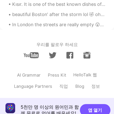
Kısır. It is one of the best known dishes of Turkey. It can be considered a salad variety. this ...
・英語を習得する。 ・1人で、海外旅行を
行けるだけ行く。 ・日本で、観光関係の仕
beautiful Boston' after the storm lol 🤣 oh and I found a squirrel just call me Father nature wh...
事をする。 ・子供達用の英語塾を作る。 こ
め ※これは、夢かも知れません。
In London the streets are really empty 😮but at least it's sunny today 오늘 런던의 거리가 비어있네 😯 오늘은 햇빛이 ...
mayu
2019.12.06 09:54
JP
EN
우리를 팔로우 하세요
@tom
Almost😜 Adopt! じゃあ、養子をも
らう、と言います。子供を養子する、とい
うと、子供を養子にする＝You give a child
up for adoption.のように聞こえます。
HelloTalk 웹
AI Grammar
Press Kit
hiro
2019.12.06 09:52
JP
EN
직업
정보
Language Partners
Blog
上から15歳12歳10歳7歳です🤭💦
tom
2019.12.06 09:45
5천만 명 이상의 원어민과 함
EN
CN
앱 열기
께 무료로 언어를 배우세요!