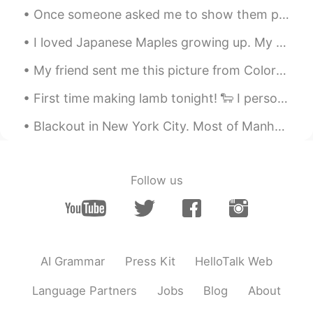
올리
2019.05.07 02:54
Once someone asked me to show them photos of what the area around my house looked like. I'm not s...
EN
KR
I loved Japanese Maples growing up. My mom had a beautiful one in her atrium that I would always ...
@ゆうん
공감해요! 제일 잘해드리고 싶은
사람들에게 제일 못해드리는 때가 있어서 많
My friend sent me this picture from Colorado 😊 I live in South Texas, so I have never seen snow. ...
이 후회하고 항상 반성하게 돼요 ㅠㅠ
First time making lamb tonight! 🐑 I personally do not eat lamb, but even with that being said -- ...
올리
2019.05.07 02:52
Blackout in New York City. Most of Manhattan has lost power. The 2nd photo is of Times Square. Lo...
EN
KR
@浪速
끝까지 읽어주셔서 감사합니다~ 맞
아요 ㅠㅠ 내일도 곁에 계실거라는 보장이
Follow us
없으니까 오늘부터 잘해드려야 될 거 같아요
올리
2019.05.07 02:50
EN
KR
@Jayden
Yes, that's unfortunately a
AI Grammar
Press Kit
HelloTalk Web
lesson that people never seem to learn
from until it's too late in many cases - but
Language Partners
Jobs
Blog
About
I hope that those of us who realize this
will do better now before it's too late!