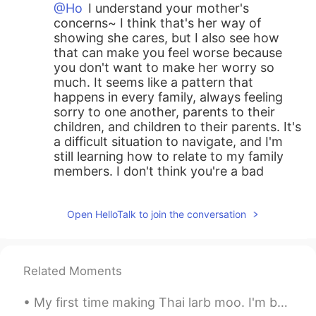
@Ho
I understand your mother's
concerns~ I think that's her way of
showing she cares, but I also see how
that can make you feel worse because
you don't want to make her worry so
much. It seems like a pattern that
happens in every family, always feeling
sorry to one another, parents to their
children, and children to their parents. It's
a difficult situation to navigate, and I'm
still learning how to relate to my family
members. I don't think you're a bad
daughter. Your thoughts and feelings
show that you care about your mother,
Open HelloTalk to join the conversation
too, and I think that's what a good
daughter would do :)
올리
2019.05.07 02:55
Related Moments
EN
KR
@jakw
☺
My first time making Thai larb moo. I'm back in America and some Thai restaurants have larb, but ...