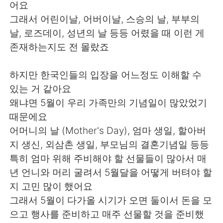
日本語
한국어
어요
그래서 어린이날, 어버이날, 스승의 날, 부부의
Русский
ไทย
날, 로즈데이, 성년의 날 등등 어렸을 때 이런 게
존재하는지도 전 몰랐죠
Indonesia
Italiano
하지만 한국인들의 입장을 어느정도 이해할 수
Türkçe
Tiếng Việt
있는 거 같아요
왜냐면 5월이 우리 가족만의 기념일이 많았었기
Português
때문에요
어머니의 날 (Mother's Day), 엄마 생일, 할아버
지 생신, 외삼촌 생일, 부모님의 결혼기념일 등등
특히 엄마 위해 주비해야 할 선물들이 많아서 매
년 언니와 머리 굴려서 5월달을 어떻게 버텨야 할
지 고민 많이 했어요
그래서 5월이 다가올 시기가 오면 둘이서 돈을 모
으고 행사를 준비하고 매주 선물할 것을 준비했