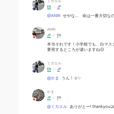
ミカエル
EN
JP
@ANRI
せやな… 命は一番大切なの
ANRI
JP
EN
本当それです！小学校でも、白マス
要視するところが違いますね😖
ミカエル
EN
JP
@かま
うん！☺️✨
かま
JP
EN
@ミカエル
ありがとー! thankyo