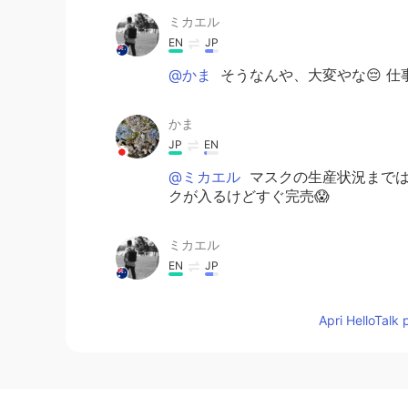
ミカエル
EN
JP
@かま
そうなんや、大変やな😔 仕
かま
JP
EN
@ミカエル
マスクの生産状況までは
クが入るけどすぐ完売😱
ミカエル
EN
JP
@KT
せやな😔
Apri HelloTalk 
ミカエル
EN
JP
@ネロ
なるほどね！☺️