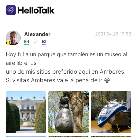
Sprachaustausch-App
Alexander
2021.04.25 17:53
EN
ES
AI Grammar Checker
Hoy fui a un parque que también es un museo al
aire libre. Es
Deutsch
uno de mis sitios preferido aquí en Amberes.
Si visitas Amberes vale la pena de ir 😃
English
简体中文
繁體中文
Español
العربية
Français