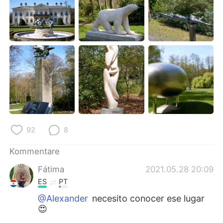
日本語
한국어
Русский
ไทย
Indonesia
Italiano
Türkçe
Tiếng Việt
Português
92
8
Kommentare
Fátima
2021.05.28 20:09
ES
PT
@Alexander
necesito conocer ese lugar
😍