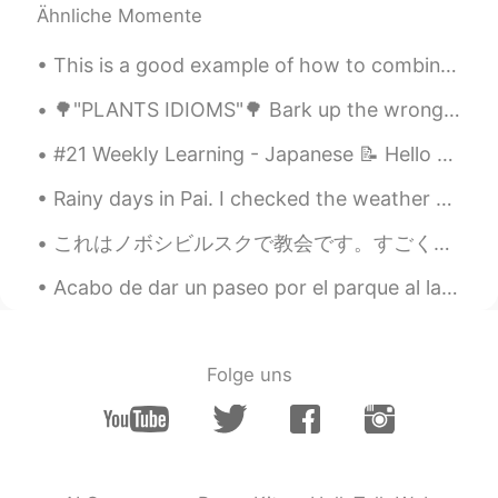
Leti
2021.04.25 17:58
Ähnliche Momente
ES
EN
This is a good example of how to combine the skills of pouring tea and cycling with ease and eleg...
Hoy fui a un parque que también es
un
museo al aire libre.
🌳"PLANTS IDIOMS"🌳 Bark up the wrong tree Looking for something in the wrong place or going abou...
Hoy fui a un parque que también es
#21 Weekly Learning - Japanese 📝 Hello HT friends 😄, Welcome to my weekly learning of 🇰🇷🇯🇵🇷🇺 ❓...
museo al aire libre.
Rainy days in Pai. I checked the weather until now, it looks like a it will be rainy for at least...
Es uno de mis sitios preferido aquí en
Amberes.
これはノボシビルスクで教会です。すごく綺麗で、歴史的です。ノボシビルスク人はこの教会に誇りに思います。でも、めっちゃ小さいです。 This is a church in Novosibirsk...
Es uno de mis sitios preferido
s
aquí en
Amberes.
Acabo de dar un paseo por el parque al lado de mi piso. Aunque el parque es bastante pequeño y ce...
Si visitas Amberes vale la pena
de
ir
😃
Folge uns
Si visitas Amberes vale la pena ir 😃