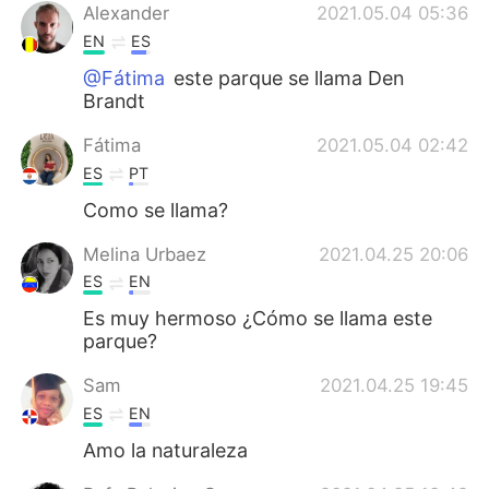
Alexander
2021.05.04 05:36
EN
ES
@Fátima
este parque se llama Den
Brandt
Fátima
2021.05.04 02:42
ES
PT
Como se llama?
Melina Urbaez
2021.04.25 20:06
ES
EN
Es muy hermoso ¿Cómo se llama este
parque?
Sam
2021.04.25 19:45
ES
EN
Amo la naturaleza