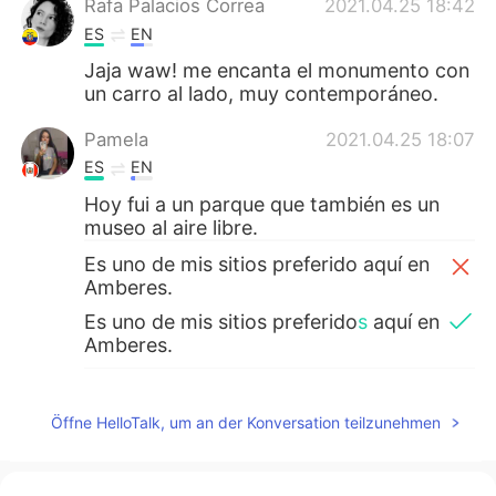
Rafa Palacios Correa
2021.04.25 18:42
ES
EN
Jaja waw! me encanta el monumento con
un carro al lado, muy contemporáneo.
Pamela
2021.04.25 18:07
ES
EN
Hoy fui a un parque que también es un
museo al aire libre.
Es uno de mis sitios preferido aquí en
Amberes.
Es uno de mis sitios preferido
s
aquí en
Amberes.
Si visitas Amberes vale la pena
de
ir
😃
Öffne HelloTalk, um an der Konversation teilzunehmen
Si visitas Amberes vale la pena ir
:)