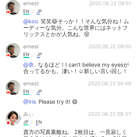
ernest
2020.08.22 09:51
EN
JP
@koo
笑笑😄そっか！！そんな気分ね！ム
ーディーな気分。こんな世界にはネットフ
リックスとかが人気ね。😝
ernest
2020.08.22 09:50
EN
JP
@奈.
なるほど！I can’t believe my eyesが
合ってるかも。凄い！☺新しい言い回し！
ernest
2020.08.22 09:48
EN
JP
@Iris
Please try it! 😄
みぃ
2020.08.22 09:37
JP
EN
貴方の写真素敵ね。 2枚目は、一見寂しく