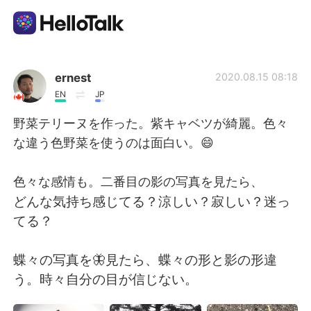
語言交換應用
ernest
2020.08.15 08:18
EN
JP
AI Grammar Checker
野菜テリーヌを作った。紫キャベツが綺麗。色々
な違う色野菜を使うのは面白い。😄
繁體中文
色々な感情も。二番目の影の写真を見たら、
どんな気持ち感じてる？涼しい？寂しい？迷っ
English
简体中文
てる？
Español
العربية
蝶々の写真を🦋見たら、蝶々の形と影の形違
う。時々自分の目が信じない。
Français
Deutsch