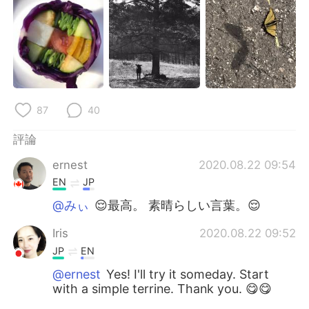
日本語
한국어
Русский
ไทย
Indonesia
Italiano
Türkçe
Tiếng Việt
87
40
評論
Português
ernest
2020.08.22 09:54
EN
JP
@みぃ
😌最高。 素晴らしい言葉。😌
Iris
2020.08.22 09:52
JP
EN
@ernest
Yes! I'll try it someday. Start
with a simple terrine. Thank you. 😋😋