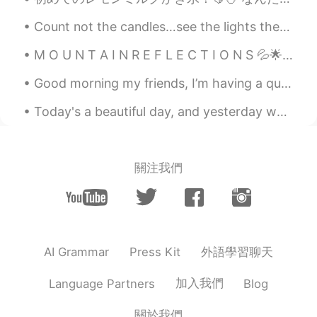
Iris
2020.08.17 08:19
Count not the candles…see the lights they give. Count not the years, but the life you live. Wishi...
JP
EN
M O U N T A I N R E F L E C T I O N S 💦🌟🎶 Do you also like seeing mirror images of mountains ...
なるほど😲。 教えてくださりありがとうご
ざいます😊。 まずは、とても簡単なテリー
Good morning my friends, I’m having a quick break at the moment, so I thought I would share a few...
ヌから作ってみたいと思います😋。 I see😲
Thank you for telling me😊. First, I want
Today's a beautiful day, and yesterday was a beautiful day, so that means it's a great life! A w...
to make it from a very easy terrine😋..
ernest
2020.08.17 05:59
關注我們
EN
JP
@Iris
Terrine can be easy or difficult. 😌
But once made, it’s quick and easy to
serve.
ernest
2020.08.17 05:57
外語學習聊天
AI Grammar
Press Kit
EN
JP
加入我們
Language Partners
Blog
@奈.
教えてくれてありがとう😊その漢字
はどうやって読める？
關於我們