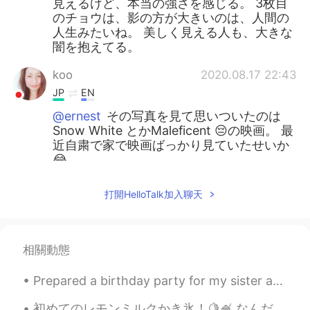
見えるけど、本当の強さを感じる。 3枚目
のチョウは、影の方が大きいのは、人間の
人生みたいね。 美しく見える人も、大きな
闇を抱えてる。
koo
2020.08.17 22:43
JP
EN
@ernest
その写真を見て思いついたのは
Snow White とかMaleficent 😔の映画。 最
近自粛で家で映画ばっかり見ていたせいか
😂
奈.
2020.08.17 12:44
打開HelloTalk加入聊天
JP
EN
@ernest
「うたがう」😃 見間違いではな
いか、というときに使うけど英語ではどん
相關動態
な言い方になる？Like, I can’t believe my
eyes？ 「耳をうたがう」とも言うよ。これ
Prepared a birthday party for my sister and her friends at home. Long day and very tiring prepari...
は聞いたことが信じられない時とかに使う
😉
初めてのレモンミルクかき氷！🍋🍧 なんだかいつも抹茶にしてしまうから、フルーティな味にするのが初めて！笑 意外と美味しくて、ちょっとレモンジェラートに似てるかな？ 次かき氷頼む時に、イチゴ...