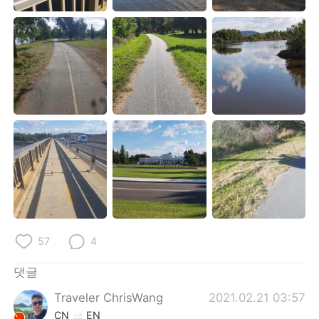
Deutsch
日本語
Русский
ไทย
Indonesia
Italiano
Türkçe
Tiếng Việt
Português
57
4
댓글
Traveler ChrisWang
2021.02.21 03:57
CN
EN