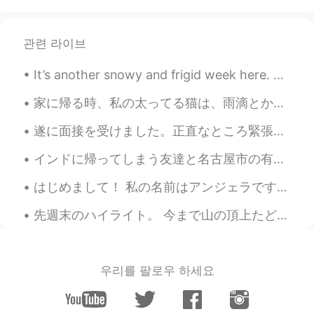
관련 라이브
It’s another snowy and frigid week here. ❄️🥶 The snow I’m holding was light and fluffy. 🤍 Who ...
家に帰る時、私の太ってる猫は、雨滴とか、落ち葉とか、飛んでいる鳥とか、通り過ぎる車とか、または歩いている人をほとんどいつもまじめに見てます。何かを見ています。多分私が見ることができないものを見て...
遂に面接を受けました。正直なところ緊張感と不安感があったんですけれども、面接の際に既に乗り越えました。この仕事をゲットすれば私は日本では英語の先生として働けるようになると思います。私は別にお金が...
インドに帰ってしまう友達と名古屋市の有名な「世界の山ちゃん」に行きました。😊 名古屋に住んでてもうすぐ2年になりますが、今まで行ったことがなかったです。手羽先が好きでも、なんとなくここは一度も...
はじめまして！ 私の名前はアンジェラです。23歳です。 私は中学三年生から高校三年生まで学校で日本語お勉強しました。 でも今は練習することがあんまりできないのでもう一度日本語を勉強したいで...
先週末のハイライト。 今まで山の頂上たどり着いた二回です。 1524メートルから登り始めて、3154メートルの高さまで登り終わった。 今まで山を登ったの中で一番難しい登りと思います。足もう...
우리를 팔로우 하세요