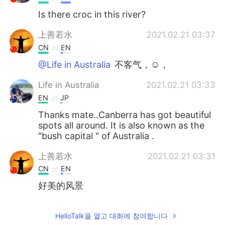
Is there croc in this river?
上善若水
2021.02.21 03:37
CN
EN
@Life in Australia
不客气，☺，
Life in Australia
2021.02.21 03:33
EN
JP
Thanks mate..Canberra has got beautiful
spots all around. It is also known as the
"bush capital " of Australia .
上善若水
2021.02.21 03:31
CN
EN
好美的风景
HelloTalk을 열고 대화에 참여합니다