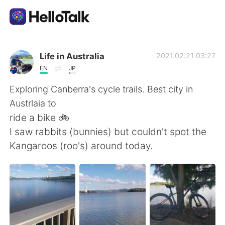
언어 교환 앱
Life in Australia
2021.02.21 03:27
EN
JP
AI Grammar Checker
Exploring Canberra's cycle trails. Best city in
Austrlaia to
한국어
ride a bike 🚲
I saw rabbits (bunnies) but couldn't spot the
Kangaroos (roo's) around today.
English
简体中文
繁體中文
Español
العربية
Français