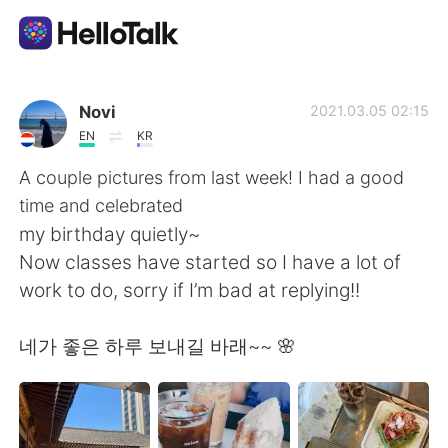
Language Exchange App
Novi
2021.03.05 02:15
EN
KR
AI Grammar Checker
A couple pictures from last week! I had a good
time and celebrated
English
my birthday quietly~
Now classes have started so I have a lot of
work to do, sorry if I’m bad at replying!!
简体中文
繁體中文
네가 좋은 하루 보내길 바래~~ 🌸
Español
العربية
Français
Deutsch