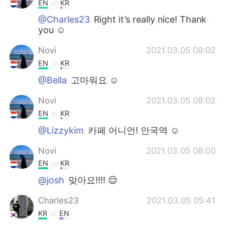
EN
KR
@Charles23
Right it’s really nice! Thank
you ☺️
Novi
2021.03.05 08:02
EN
KR
@Bella
고마워요 ☺️
Novi
2021.03.05 08:02
EN
KR
@Lizzykim
카페 어니언! 안국역 ☺️
Novi
2021.03.05 08:00
EN
KR
@josh
맞아요!!!! 😌
Charles23
2021.03.05 05:41
KR
EN