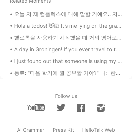
Related Moments
오늘 저 제 컴플렉스에 대해 말할 거예요.. 저는무슨 언어로 말하든 말을 더듬어요 평생 이렇게 말 더듬을 것 같아서 너무 싫어요... 한국에 갔을 때 한국어로 말할 때마다 너...
Hola a todos! 👋🏻 It’s me lying on the grass, now I’m home drinking some hot tea 🍵 Do you like...
헬로톡을 사용하기 시작했을 때 거의 영어로만 얘기를 나눴는데 매일매일 한국어를 연습해서 지금은 한국 친구들이랑 100% 한국어로 다소 편하게 말할 수 있어요 :) 제가 여전...
A day in Groningen! If you ever travel to the Netherlands I highly recommend visiting the city G...
I just found out that someone is using my photo's and is pretending to be me just so he can scam ...
동료: "다음 학기에 뭘 공부할 거야?" 나: "한국어학!" 동료: "어... 아시아인이 되고 싶으니..?" 나: "음... 아니? 그냥 네덜란드 사람 되고 싶어?" 동료...
Follow us
AI Grammar
Press Kit
HelloTalk Web