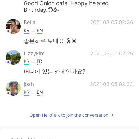
Good Onion cafe. Happy belated
Birthday.😅🥳
Bella
2021.03.05 02:36
KR
EN
좋은하루 보내요 🕺🏿
Lizzykim
2021.03.05 02:26
KR
FR
어디에 있는 카페인가요?
josh
2021.03.05 02:23
KR
EN
Onion near by 안국역 and 여의도 한강공원
right? lol
Open HelloTalk to join the conversation