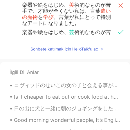
楽器や絵をはじめ、
美
術的なものが苦
手で、才能が全くない私は、言葉
遣い
の魔術
を
学び
、言葉が私にとって特別
なアートになりました。
楽器や絵をはじめ、
芸
術的なものが苦
手で、才能が全くない私は、言葉を
使
う魅力を知り
、言葉が私にとって特別
Sohbete katılmak için HelloTalk'u aç
なアートになりました。
文章という
もの
は、他の人にとって、
ただの面倒くさい宿題かもしれません
İlgili Dil Anlar
が、私にとっては説得力を発揮し、人
間を動かせる方法でもあると思いま
コヴィッドのせいこの女の子と会える事が出来なかったので、今日ついに会って彼女はとても元気そうだった 🐕✨ Due to Covid I wasn’t able to meet with her,...
す。
文章
を書く
という
こと
は、他の人にと
Is it cheaper to eat out or cook food at home in your country? In America, it is definitely cheap...
って、ただの面倒くさい宿題かもしれ
ませんが、私にとっては説得力を発揮
日の出に犬と一緒に朝のジョギングをした This morning I went jogging with our dog at sunrise. 今日は田舎の中だったので犬が良い時間を過ごした...
し、人間を動かせる方法でもあると思
Good morning wonderful people, It’s English practice time again. Send me a message if you want...
います。