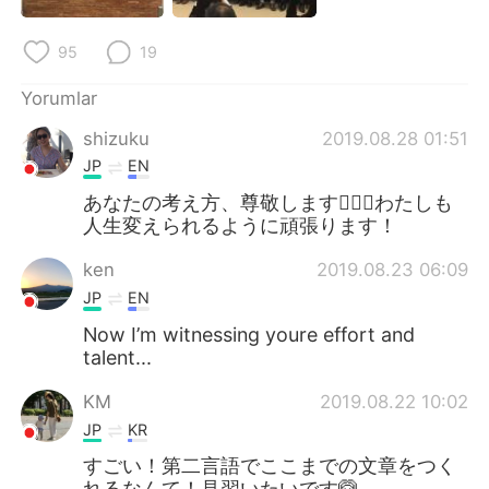
95
19
Yorumlar
shizuku
2019.08.28 01:51
JP
EN
あなたの考え方、尊敬します🙆🏻‍♀️わたしも
人生変えられるように頑張ります！
ken
2019.08.23 06:09
JP
EN
Now I’m witnessing youre effort and
talent...
KM
2019.08.22 10:02
JP
KR
すごい！第二言語でここまでの文章をつく
れるなんて！見習いたいです🙆