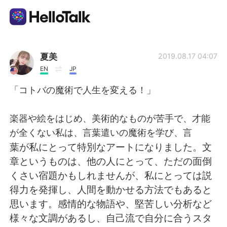
Dil Değişimi Uygulaması
夏美
2019.08.17 04:07
EN
JP
AI Grammar Checker
「コトバの魔術で人生を変える！」
Türkçe
楽器や絵をはじめ、美術的なものが苦手で、才能
が全くない私は、言葉遣いの魔術を学び、言
葉が私にとって特別なアートになりました。文
English
简体中文
章というものは、他の人にとって、ただの面倒
くさい宿題かもしれませんが、私にとっては説
繁體中文
Español
得力を発揮し、人間を動かせる方法でもあると
思います。感情的な物語や、堅苦しい分析など
العربية
Français
様々な文調があるし、自己流で自分に合うスタ