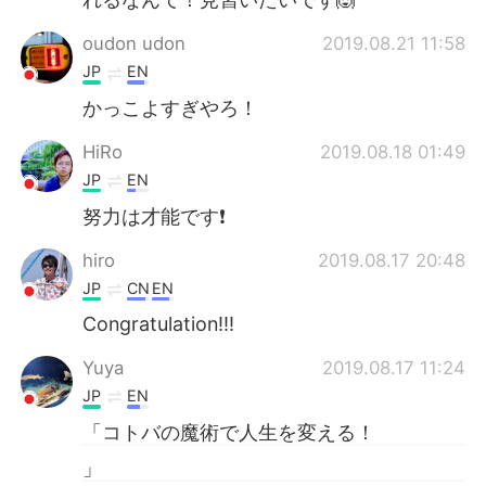
oudon udon
2019.08.21 11:58
JP
EN
かっこよすぎやろ！
HiRo
2019.08.18 01:49
JP
EN
努力は才能です❗
hiro
2019.08.17 20:48
JP
CN
EN
Congratulation!!!
Yuya
2019.08.17 11:24
JP
EN
「コトバの魔術で人生を変える！
」