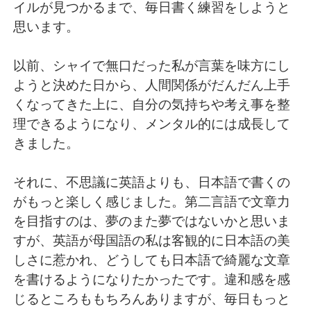
Deutsch
日本語
イルが見つかるまで、毎日書く練習をしようと
思います。
한국어
Русский
以前、シャイで無口だった私が言葉を味方にし
ไทย
Indonesia
ようと決めた日から、人間関係がだんだん上手
くなってきた上に、自分の気持ちや考え事を整
Italiano
Tiếng Việt
理できるようになり、メンタル的には成長して
きました。
Português
それに、不思議に英語よりも、日本語で書くの
がもっと楽しく感じました。第二言語で文章力
を目指すのは、夢のまた夢ではないかと思いま
すが、英語が母国語の私は客観的に日本語の美
しさに惹かれ、どうしても日本語で綺麗な文章
を書けるようになりたかったです。違和感を感
じるところももちろんありますが、毎日もっと