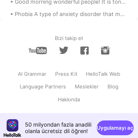
Good morning wonderful people! It is tongue twister time! Try saying the following: What's a ...
感情的な物語や、堅苦しい分析など
様々な文
調
があるし、自己流で自分に
Phobia A type of anxiety disorder that makes someone very worried and affects their life. An ex...
合うスタイルが見つかるまで、毎日書
く練習をしようと思います。
感情的な物語や、堅苦しい分析など
Bizi takip et
様々な文
体
があるし、自己流で自分に
合うスタイルが見つかるまで、毎日書
く練習をしようと思います。
以前、シャイで無口だった私が言葉を
味方にしようと決めた日から、人間関
AI Grammar
Press Kit
HelloTalk Web
係がだんだん上手くなってきた上に、
自分の気持ちや考え事を整理できるよ
Language Partners
Meslekler
Blog
うになり、メンタル的に
は
成長してき
ました。
Hakkında
以前、シャイで無口だった私が言葉を
味方にしようと決めた日から、人間関
係がだんだん上手くなってきた上に、
50 milyondan fazla anadili
自分の気持ちや考え事を整理できるよ
Uygulamayı aç
olanla ücretsiz dil öğren!
うになり、メンタル的に成長してきま