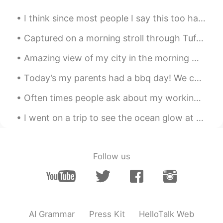
자존
감
이 낮은 아이의 자신감을 키워주
I think since most people I say this too have been unsure about it. I'll teach everyone. This we...
고 자부심을 높여주는 일입니다
Captured on a morning stroll through Tufts University’s main campus in Medford, Massachusetts 💯 W...
유주
2019.05.15 23:35
Amazing view of my city in the morning 🌄 NYC 🗽 Took this picture little early before I ran hom...
KR
JP
Today’s my parents had a bbq day! We call it “carne asada” in Spanish but BBQ in English and this...
아침부터 좋은 글! 고맙습니다!
Often times people ask about my working at Disney. so here's a two pictures of my costumes workin...
푸른곰
2019.05.15 22:53
KR
JP
I went on a trip to see the ocean glow at night, it is called bioluminescence🌊🌌! I had to ride on...
누군가를 위해 자신을 희생하고 나눌 수 있
다는 것은 쉽지 않은 일이죠. 진솔한 삶의 이
야기들 잘 보고 갑니다. ^^
Follow us
Jack
2019.05.15 22:46
KR
EN
좋은 글을 올려주셔서 감사합니다.
AI Grammar
Press Kit
HelloTalk Web
Hyeonsik
2019.05.15 22:25