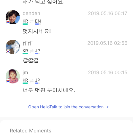
재가 되고 싶어요.
denden
2019.05.16 06:17
KR
EN
멋지시네요!
作作
2019.05.16 02:56
KR
JP
👏👏👏
jm
2019.05.16 00:15
KR
JP
너무 멋진 분이시네요.
Jack
2019.05.15 23:48
Open HelloTalk to join the conversation
KR
EN
자존
심
이 낮은 아이
를 자기
의
실력을 늘
면서
자신감을 키워주고 자부심을 높여
Related Moments
주는 일입니다