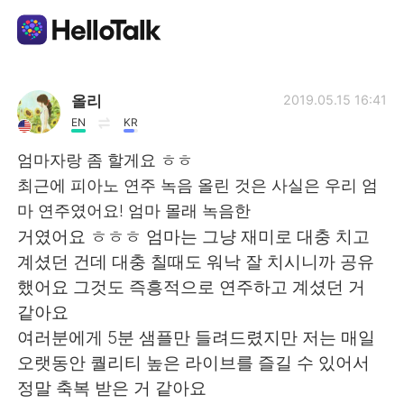
Language Exchange App
올리
2019.05.15 16:41
EN
KR
AI Grammar Checker
엄마자랑 좀 할게요 ㅎㅎ
최근에 피아노 연주 녹음 올린 것은 사실은 우리 엄
English
마 연주였어요! 엄마 몰래 녹음한
거였어요 ㅎㅎㅎ 엄마는 그냥 재미로 대충 치고
계셨던 건데 대충 칠때도 워낙 잘 치시니까 공유
简体中文
繁體中文
했어요 그것도 즉흥적으로 연주하고 계셨던 거
같아요
Español
العربية
여러분에게 5분 샘플만 들려드렸지만 저는 매일
오랫동안 퀄리티 높은 라이브를 즐길 수 있어서
Français
Deutsch
정말 축복 받은 거 같아요