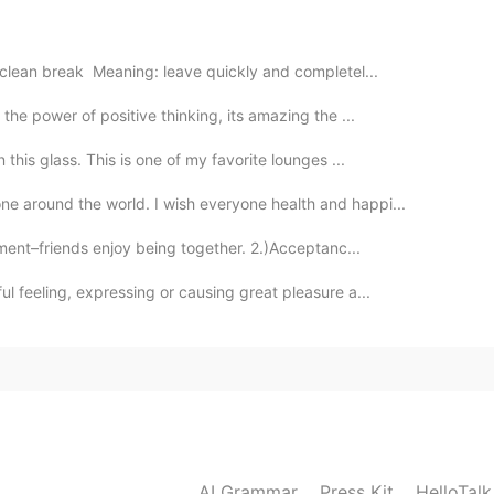
 clean break Meaning: leave quickly and completel...
 the power of positive thinking, its amazing the ...
2019.05.16 20:59
this glass. This is one of my favorite lounges ...
e around the world. I wish everyone health and happi...
yment–friends enjoy being together. 2.)Acceptanc...
2019.05.16 15:00
l feeling, expressing or causing great pleasure a...
멋져요~ 호 응원할게요 😃
2019.05.16 14:59
멋지세요!!! 응원할게요 💕
AI Grammar
Press Kit
HelloTal