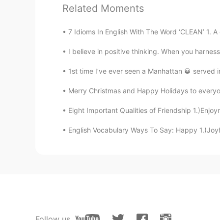
Related Moments
112
17
7 Idioms In English With The Word ‘CLEAN’ 1. A
Comments
I believe in positive thinking. When you harness
Jack
1st time I’ve ever seen a Manhattan 🥃 served in 
KR
EN
Merry Christmas and Happy Holidays to everyon
@올리
No problem :)
Eight Important Qualities of Friendship 1.)Enjo
올리
English Vocabulary Ways To Say: Happy 1.)Joyfu
EN
KR
@Ryan ライアン
좋은 일이시네요!! 
올리
EN
KR
@Eunjung Lee
와우 이은정님도 너무 
Follow us