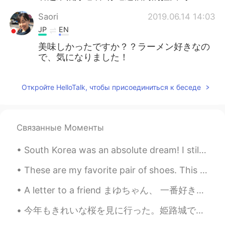
Saori
2019.06.14 14:03
JP
EN
美味しかったですか？？ラーメン好きなの
で、気になりました！
Откройте HelloTalk, чтобы присоединиться к беседе
Связанные Моменты
South Korea was an absolute dream! I still can’t believe I was in Seoul for a week 😭 I hope to co...
These are my favorite pair of shoes. This is my favorite pair of dogs. This is a burrito I cut in...
A letter to a friend まゆちゃん、 一番好きな友人は大学に出発するという噂を聞いた！いいえ！大好きだよ！私たちは一緒にたくさん経験がありました。例えば、こたつルームに勉強...
今年もきれいな桜を見に行った。姫路城で桜の下に通ってる船はあった。神戸市の生田川のとなりである桜は夜でライトアップなお花見していたひどが多かった。仕事場でも満開していた桜とエサをもらいたい鯉を見...