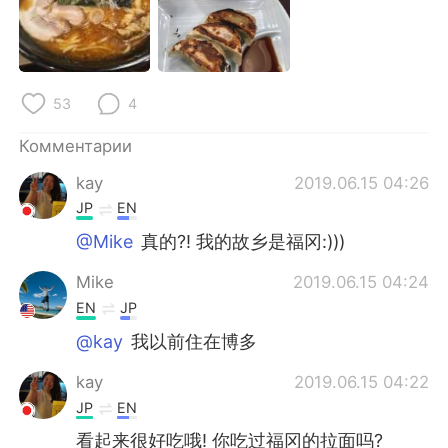
Deutsch
日本語
한국어
ไทย
53
4
Indonesia
Italiano
Комментарии
Türkçe
Tiếng Việt
kay
2019.06.15 04:26
Português
JP
EN
@Mike
真的?! 我的故乡是福冈:)))
Mike
2019.06.15 04:24
EN
JP
@kay
我以前住在博多
kay
2019.06.15 04:22
JP
EN
看起来很好吃哦! 你吃过福冈的拉面吗?