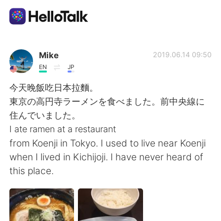
Приложение для Языкового Обмена
Mike
2019.06.14 09:50
EN
JP
AI Grammar Checker
今天晚飯吃日本拉麵。
東京の高円寺ラーメンを食べました。前中央線に
Русский
住んでいました。
I ate ramen at a restaurant
from Koenji in Tokyo. I used to live near Koenji
English
简体中文
when I lived in Kichijoji. I have never heard of
this place.
繁體中文
Español
العربية
Français