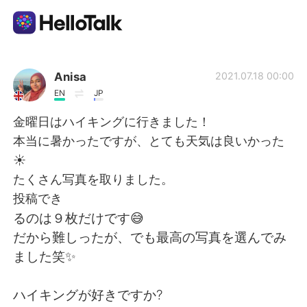
Language Exchange App
Anisa
2021.07.18 00:00
EN
JP
AI Grammar Checker
金曜日はハイキングに行きました！
本当に暑かったですが、とても天気は良いかった
English
☀️
たくさん写真を取りました。
投稿でき
简体中文
繁體中文
るのは９枚だけです😅
だから難しったが、でも最高の写真を選んでみ
Español
العربية
ました笑✨
Français
Deutsch
ハイキングが好きですか?