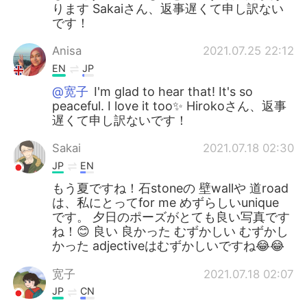
ります Sakaiさん、返事遅くて申し訳ない
です！
Anisa
2021.07.25 22:12
EN
JP
@宽子
I'm glad to hear that! It's so
peaceful. I love it too✨ Hirokoさん、返事
遅くて申し訳ないです！
Sakai
2021.07.18 02:30
JP
EN
もう夏ですね！石stoneの 壁wallや 道road
は、私にとってfor me めずらしいunique
です。 夕日のポーズがとても良い写真です
ね！😊 良い 良かった むずかしい むずかし
かった adjectiveはむずかしいですね😂😂
宽子
2021.07.18 02:07
JP
CN