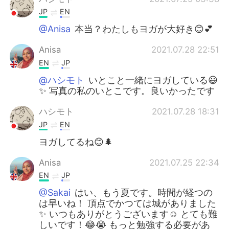
JP
EN
@Anisa
本当？わたしもヨガが大好き😊💕
Anisa
2021.07.28 22:51
EN
JP
@ハシモト
いとこと一緒にヨガしている😃
✨ 写真の私のいとこです。良いかったです
ハシモト
2021.07.28 18:31
JP
EN
ヨガしてるね😊🌲
Anisa
2021.07.25 22:34
EN
JP
@Sakai
はい、もう夏です。時間が経つの
は早いね！ 頂点でかつては城がありました
✨ いつもありがとうございます☺ とても難
しいです！😂😭 もっと勉強する必要があ