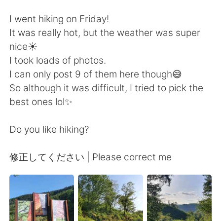
日本語
한국어
I went hiking on Friday!
Русский
ไทย
It was really hot, but the weather was super
nice☀️
Indonesia
Italiano
I took loads of photos.
I can only post 9 of them here though😅
Türkçe
Tiếng Việt
So although it was difficult, I tried to pick the
best ones lol✨
Português
Do you like hiking?
修正してください | Please correct me