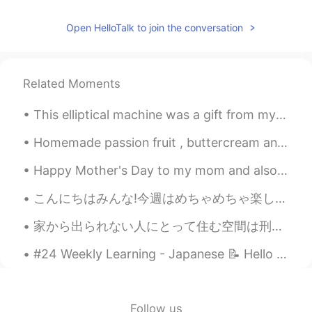
I love hiking🏔
Open HelloTalk to join the conversation
Anisa
2021.07.18 00:40
EN
JP
@Daniyal daniyal
Then I hope you can
Related Moments
find a more suitable partner for language
exchange😅 all the best with your
This elliptical machine was a gift from my husband’s employer to celebrate his employment anniver...
learning
Homemade passion fruit , buttercream and vanilla cake with passion fruit jam filling !!!! When...
Anisa
2021.07.18 00:34
EN
JP
Happy Mother's Day to my mom and also to my sister! Thanks mom for making sure that l ate a lot ...
@Daniyal daniyal
日本語を話せますか?
こんにちはみんな!今週はめちゃめちゃ楽しかったよ!毎日日本人の友達に会えるし,新しい友達を作れるし。もちろん,大学生活のせいでちょっと疲れてるけどそれは仕方ないねぇ。もっとがんばりまあーっす! ...
Anisa
2021.07.18 00:28
家から出られない人にとって住む空間は刑務所になってる感じ?〜これは自分の精神を強くする機会になれるかも知れない！ もちろん俺も感じてる、でも今週も一生懸命に頑張っていきたいと思う！Happy ...
EN
JP
#24 Weekly Learning - Japanese 📝 Hello HT friends 😄, Welcome to my weekly learning of 🇰🇷🇯🇵🇷🇺 ❓...
@Hirosu
その通りです！☀️ 助けれてあり
がとうございます😄
Anisa
2021.07.18 00:18
Follow us