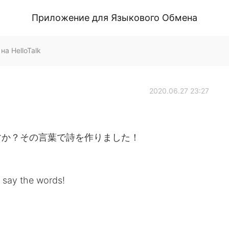
Приложение для Языкового Обмена
а HelloTalk
2020.06.27 23:27
すか？その言葉で詩を作りました！
 say the words!