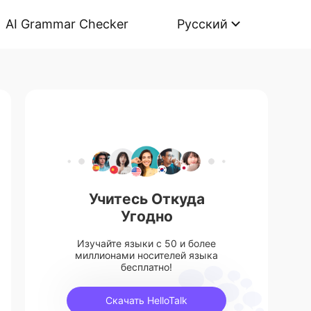
AI Grammar Checker
Русский
Учитесь Откуда
Угодно
Изучайте языки с 50 и более
миллионами носителей языка
бесплатно!
Скачать HelloTalk