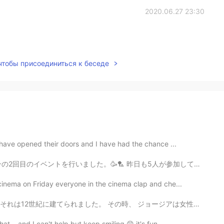
2020.06.27 23:30
 чтобы присоединиться к беседе
 have opened their doors and I have had the chance ...
昨日も5人が参加してくれました。満員の12人はまだですが、5人でも、感謝してます。😊🙏 スポーツセンターが...
cinema on Friday everyone in the cinema clap and che...
ました。 その時、 ジョージアは女性の ruler (君主 <-- is it right?)がいました。...
... and I can't help but keep smiling 😁 it's fun...