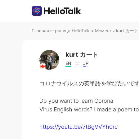
Главная страница HelloTalk
>
Моменты kurt カート н
kurt カート
EN
JP
コロナウイルスの英単語を学びたいで
Do you want to learn Corona
Virus English words? I made a poem to
https://youtu.be/7tBgVVYh0rc