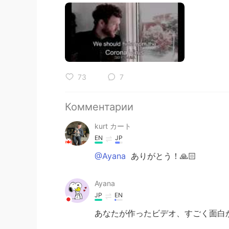
73
7
Комментарии
kurt カート
EN
JP
@Ayana
ありがとう！🙏🏻
Ayana
JP
EN
あなたが作ったビデオ、すごく面白か