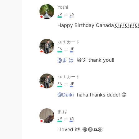
Yoshi
JP
EN
Happy Birthday Canada🇨🇦🇨🇦🇨
kurt カート
EN
JP
@ま は
😁🎊 thank you!!
kurt カート
EN
JP
@Daiki
haha thanks dude! 😁
ま は
JP
EN
I loved it!! 😂😷🙏🏼