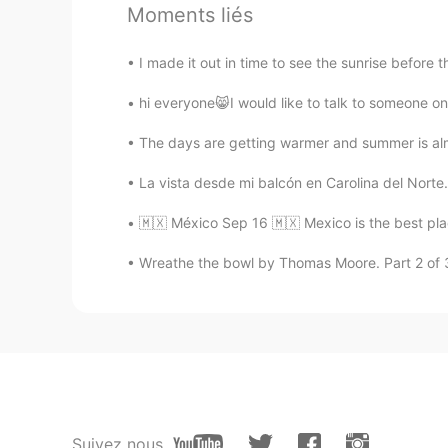
Moments liés
Poppy
EN
ES
I made it out in time to see the sunrise before 
Looks warm enough to swim to me!
hi everyone😸I would like to talk to someone on
Elaine
The days are getting warmer and summer is alm
ES
EN
La vista desde mi balcón en Carolina del Norte.
Haha con las rocas y conchas de 
🇲🇽 México Sep 16 🇲🇽 Mexico is the best p
Camila
Wreathe the bowl by Thomas Moore. Part 2 of 3. ’
ES
EN
Beautiful dog 😍
alexstheetic
ES
EN
Que lugar hermoso
Suivez nous