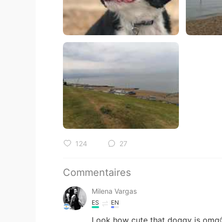
124
27
Commentaires
Milena Vargas
ES
EN
Look how cute that doggy is omg