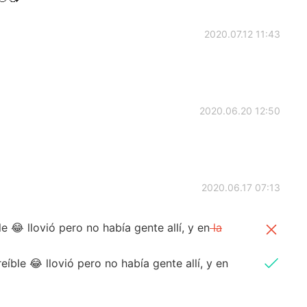
2020.07.12 11:43
2020.06.20 12:50
2020.06.17 07:13
le 😂 llovió pero no había gente allí, y en
la
eíble 😂 llovió pero no había gente allí, y en