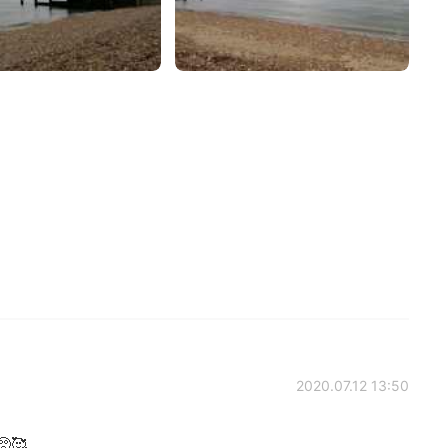
2020.07.12 13:50
🥺🥰