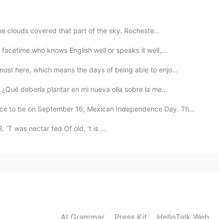
2020.06.12 08:58
the clouds covered that part of the sky. Rocheste...
 😂 Your dog is so cute too
 facetime who knows English well or speaks it well,...
2020.06.11 18:21
ost here, which means the days of being able to enjo...
 ¿Qué debería plantar en mi nueva olla sobre la me...
mar debe sentirse extraño caminar descalzo
lace to be on September 16, Mexican Independence Day. Th...
2020.06.11 10:08
T was nectar fed Of old, ’t is ...
2020.06.11 08:46
AI Grammar
Press Kit
HelloTalk Web