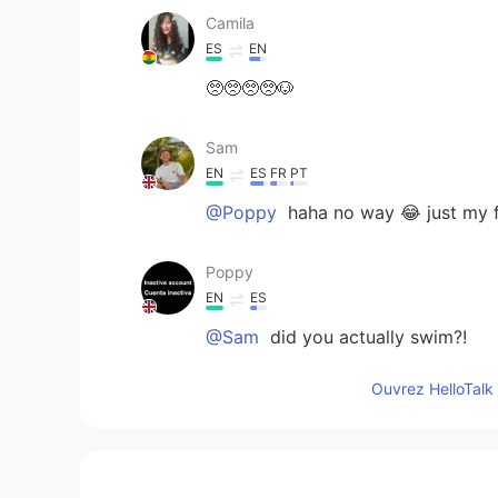
Camila
ES
EN
🥺🥺🥺🥺🐶
Sam
EN
ES
FR
PT
@Poppy
haha no way 😂 just my 
Poppy
EN
ES
@Sam
did you actually swim?!
Ouvrez HelloTalk 
Sam
EN
ES
FR
PT
@Poppy
😂 trust me it was freezi