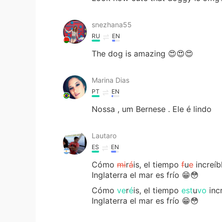
snezhana55
RU
EN
The dog is amazing 😍😍😍
Marina Dias
PT
EN
Nossa , um Bernese . Ele é lindo
Lautaro
ES
EN
Cómo
mi
r
á
is, el tiempo
f
u
e
increíb
Inglaterra el mar es frío 😁😳
Cómo
ve
r
é
is, el tiempo
est
u
vo
incr
Inglaterra el mar es frío 😁😳