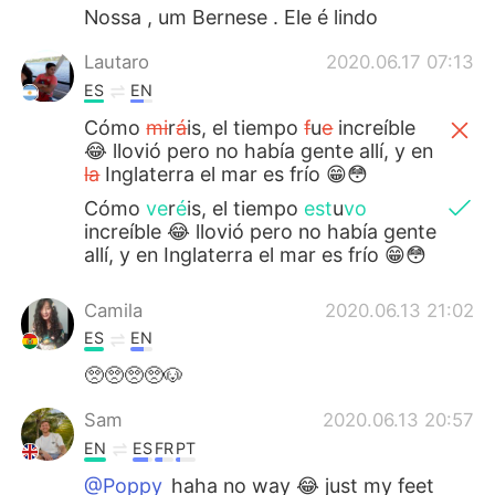
Nossa , um Bernese . Ele é lindo
Lautaro
2020.06.17 07:13
ES
EN
Cómo
mi
r
á
is, el tiempo
f
u
e
increíble
😂 llovió pero no había gente allí, y en
la
Inglaterra el mar es frío 😁😳
Cómo
ve
r
é
is, el tiempo
est
u
vo
increíble 😂 llovió pero no había gente
allí, y en Inglaterra el mar es frío 😁😳
Camila
2020.06.13 21:02
ES
EN
🥺🥺🥺🥺🐶
Sam
2020.06.13 20:57
EN
ES
FR
PT
@Poppy
haha no way 😂 just my feet