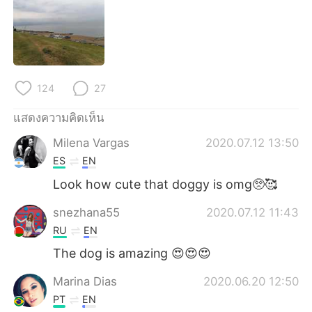
Deutsch
日本語
한국어
Русский
Indonesia
Italiano
124
27
Türkçe
Tiếng Việt
แสดงความคิดเห็น
Milena Vargas
2020.07.12 13:50
Português
ES
EN
Look how cute that doggy is omg🥺🥰
snezhana55
2020.07.12 11:43
RU
EN
The dog is amazing 😍😍😍
Marina Dias
2020.06.20 12:50
PT
EN