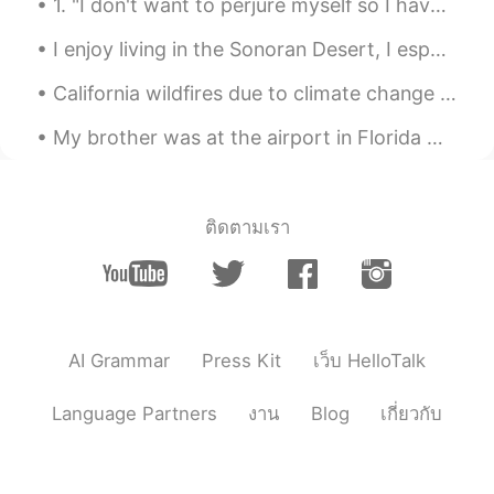
1. "I don't want to perjure myself so I have a legal obligation to say no!" "PERJURE" means will...
Camila
2020.06.11 10:08
I enjoy living in the Sonoran Desert, I especially love these giant Saguaro cactus that grow here...
ES
EN
Beautiful dog 😍
California wildfires due to climate change 2020 War of the worlds c.2005. Seems we can destroy t...
My brother was at the airport in Florida when he saw this plane. It's the President's plane and c...
alexstheetic
2020.06.11 08:46
ES
EN
Que lugar hermoso
ติดตามเรา
Evaristo S. Ruano
2020.06.11 07:25
ES
EN
@Sam
Vaya!!! Tu perro parece muy
concentrado pensando en la inmensidad
del mar y en el vacío existencial que le
AI Grammar
Press Kit
เว็บ HelloTalk
causa su visión 😄
Language Partners
งาน
Blog
เกี่ยวกับ
Marcos
2020.06.11 07:12
ES
EN
Cómo
mi
r
á
is, el tiempo fue increíble