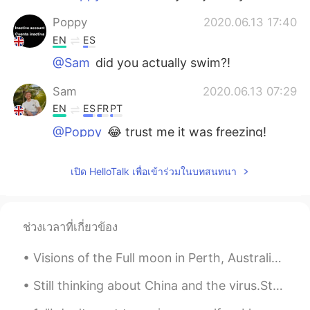
Poppy
2020.06.13 17:40
EN
ES
@Sam
did you actually swim?!
Sam
2020.06.13 07:29
EN
ES
FR
PT
@Poppy
😂 trust me it was freezing!
Poppy
2020.06.12 08:58
เปิด HelloTalk เพื่อเข้าร่วมในบทสนทนา
EN
ES
Looks warm enough to swim to me! 😂
Your dog is so cute too
ช่วงเวลาที่เกี่ยวข้อง
Elaine
2020.06.11 18:21
Visions of the Full moon in Perth, Australia. Pic1: The Full moon rising over St George’s terrac...
ES
EN
Haha con las rocas y conchas de mar
Still thinking about China and the virus.Stay strong and keep fighting like you are my friends! L...
debe sentirse extraño caminar descalzo