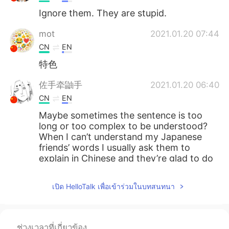
Ignore them. They are stupid.
mot
2021.01.20 07:44
CN
EN
特色
佐手牵鼬手
2021.01.20 06:40
CN
EN
Maybe sometimes the sentence is too
long or too complex to be understood?
When I can’t understand my Japanese
friends’ words I usually ask them to
explain in Chinese and they’re glad to do
it and the same for me here
เปิด HelloTalk เพื่อเข้าร่วมในบทสนทนา
jemson
2021.01.20 06:13
CN
EN
@Andrew 安祝
Okay,I understand
ช่วงเวลาที่เกี่ยวข้อง