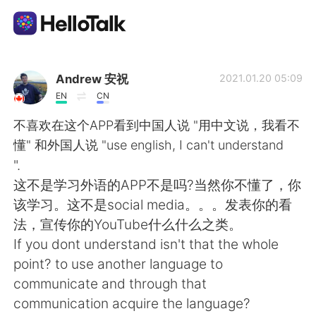
แอปแลกเปลี่ยนทางภาษา
Andrew 安祝
2021.01.20 05:09
EN
CN
AI Grammar Checker
不喜欢在这个APP看到中国人说 "用中文说，我看不
懂" 和外国人说 "use english, I can't understand
ไทย
".
这不是学习外语的APP不是吗?当然你不懂了，你
该学习。这不是social media。。。发表你的看
English
简体中文
法，宣传你的YouTube什么什么之类。
If you dont understand isn't that the whole
繁體中文
Español
point? to use another language to
communicate and through that
العربية
Français
communication acquire the language?