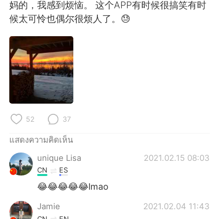
Deutsch
日本語
妈的，我感到烦恼。 这个APP有时候很搞笑有时
候太可怜也偶尔很烦人了。😓
한국어
Русский
Indonesia
Italiano
Türkçe
Tiếng Việt
Português
52
37
แสดงความคิดเห็น
unique Lisa
2021.02.15 08:03
CN
ES
😂😂😂😂😂lmao
Jamie
2021.02.04 11:43
CN
EN