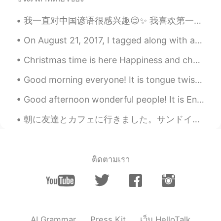
Andrew 安祝
2021.01.20 06:12
我一直对中国谚语很感兴趣😌✨ 我喜欢第一句谚语，因为我倾向于将事情推迟到第二天而不是今天做。 我喜欢第二个谚语，因为它谈到了自律的重要性。 我认为它被称为： 划水 (thanks Ness;)...
EN
CN
@jemson
I can't read it now, I'm in bed
On August 21, 2017, I tagged along with a group of Astronomy nerds for a five days trip to take p...
and dont want to disturb the boss.
Christmas time is here Happiness and cheer Fun for all that children call Their favorite time of ...
jemson
2021.01.20 06:08
Good morning everyone! It is tongue twister time! If you're keen on stunning kites and cunning ...
CN
EN
Good afternoon wonderful people! It is English speaking practice time! Send me a message if you...
@Andrew 安祝
thanks，so,how toread
this word？
朝に友達とカフェに行きました。サンドイッチを食べました。美味しかったです！友達はクレッサントを食べました。 シベリアですべてが安いです。私のサンドイッチはいくら1ドルでした。私の友達のくレッサ...
Andrew 安祝
2021.01.20 06:06
EN
CN
@jemson
well read. except the word
ติดตามเรา
"acquire"
Andrew 安祝
2021.01.20 05:52
EN
CN
@Zoe
you're right, but I still complain.
AI Grammar
Press Kit
เว็บ HelloTalk