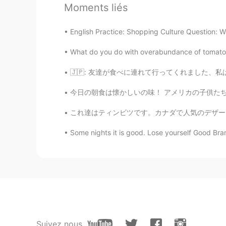
Moments liés
JP
EN
@Jane
Good. Have fun.😊
English Practice: Shopping Culture Question: Wh
Jane
What do you do with overabundance of tomatoe
EN
KR
JP
CN
🇯🇵: 友達が食べに連れて行ってくれました、私は悪い週を過ごしましたから。😕 食べ物は私
@Masakazu
yes, I haven't tried o
your comment 😁
今日の朝食は懐かしいの味！ アメリカの子供たちの軽食として、アメリカのおふくろの味と言われ
これ達はティンビツです。カナダで人気のデザート。 パンの玉…小さなドーナツ 😅 T
Jane
EN
KR
JP
CN
Some nights it is good. Lose yourself Good Bran
@Masakazu
isn't it 💕😊 I love th
Masakazu
JP
EN
美味しそうな、果物
Suivez nous