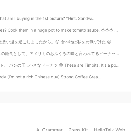
at am I buying in the 1st picture? *Hint: Sandwi...
2020.09.05 00:52
s? Cook them in a huge pot to make tomato sauce. 🍅🍅🍅 ...
を元気づけた 😊 🇬🇧: My friend took me out to eat because I h...
ne in years. They are great when cold 😊 thank you for
てるピーナッツバターとジェリーのサンドイッチ🥪 略称「PB＆J」というのがある🥜🍓 名前がもう可愛い。 ...
hese are Timbits. It's a popular treat in Canada. It'...
2020.09.05 00:51
dy (I’m not a rich Chinese guy) Strong Coffee Grea...
em.
2020.09.05 00:45
AI Grammar
Press Kit
HelloTalk Web