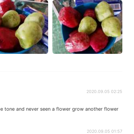
2020.09.05 02:25
e tone and never seen a flower grow another flower
2020.09.05 01:57