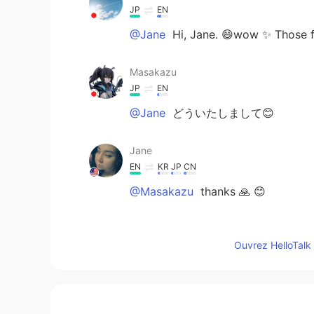
JP
EN
@Jane
Hi, Jane. 😄wow ✨ Those fl
Masakazu
JP
EN
@Jane
どういたしまして😊
Jane
EN
KR
JP
CN
@Masakazu
thanks 🙏 😊
Masakazu
Ouvrez HelloTalk 
JP
EN
@Jane
どういたしまして😊
Masakazu