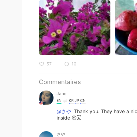
57
10
Commentaires
Jane
EN
KR
JP
CN
@さや
Thank you. They have a nic
inside 😍🤯
さや