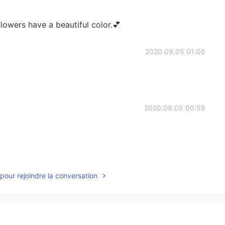
owers have a beautiful color.💕
2020.09.05 01:00
2020.09.05 00:58
2020.09.05 00:54
pour rejoindre la conversation
2020.09.05 00:53