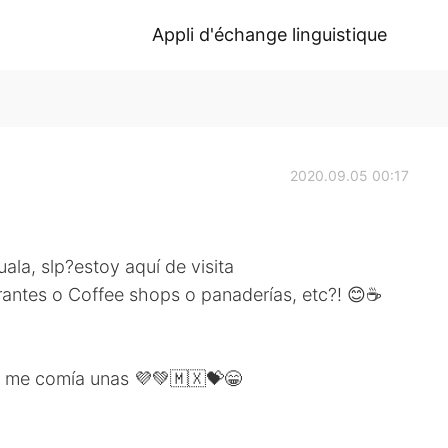
Appli d'échange linguistique
2020.09.05 00:17
ala, slp?estoy aquí de visita
antes o Coffee shops o panaderías, etc?! 😊☕
 me comía unas 💜💚🇲🇽💝😁