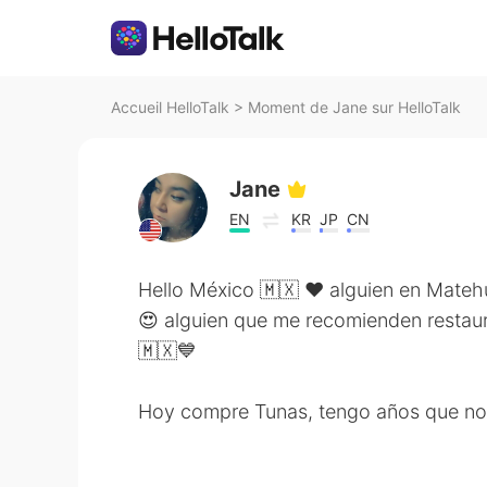
Accueil HelloTalk
>
Moment de Jane sur HelloTalk
Jane
EN
KR
JP
CN
Hello México 🇲🇽 ❤️ alguien en Matehu
😍 alguien que me recomienden restaur
🇲🇽💙
Hoy compre Tunas, tengo años que no