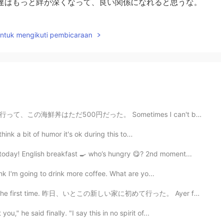
達はもっと絆が深くなって、良い関係になれると思うな。
untuk mengikuti pembicaraan
Sometimes I can't believe Japan. I went to a sushi ho...
I think a bit of humor it's ok during this to...
oday! English breakfast 🍳 who’s hungry 😋? 2nd moment...
hink I'm going to drink more coffee. What are yo...
r the first time. 昨日、いとこの新しい家に初めて行った。 Ayer fui por pr...
," he said finally. "I say this in no spirit of...