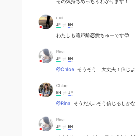
その気持ちめっちゃわかります！
mei
JP
EN
わたしも遠距離恋愛ちゅーです😊
Rina
JP
EN
@Chloe
そうそう！大丈夫！信じよ
Chloe
EN
JP
@Rina
そうだん…そう信じるしかな
Rina
JP
EN