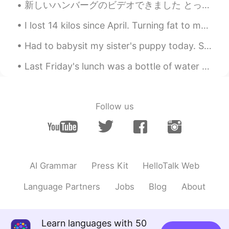
新しいハンバーグのビデオできました とってもおいしいですよ😋 Check out my new video if you want to try making Hamburg steak! 😛...
り、
1番良いと信じて
(or 思って)
いるわ
けではない。
I lost 14 kilos since April. Turning fat to muscle is hard but so so rewarding! Im so proud of my...
それに、必ずしも私が最も好きなアル
Had to babysit my sister's puppy today. She is about 3 months old. She's going to be a big pood...
バム
だ
というわけでもない。
Last Friday's lunch was a bottle of water with 2 packs of tuna and 1/2 a package of triscuits. No...
それに、必ずしも私が最も
(or 1番)
好き
なアルバムというわけでもない。
簡単に言うと、この季節によく合う
ア
Follow us
ルバム
なので、毎年同じ時期に聴いて
いる
音楽
だ。
簡単に言うと
(or単純に)
、この季節によ
く合う
音楽
なので、毎年同じ時期に聴
いている
(アルバム
だ
)
。
AI Grammar
Press Kit
HelloTalk Web
仕事や学校に戻り、勉強が始まった。
Language Partners
Jobs
Blog
About
仕事や学校に戻り、
(また)
勉強が始まっ
た。
Learn languages with 50