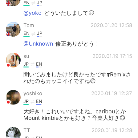
EN
JP
@yoko
どういたしまして🙂
Tom
2020.01.20 12:58
EN
JP
@Unknown
修正ありがとう！
su
2020.01.19 17:15
JP
EN
聞いてみましたけど良かったです❣️Remixさ
れたのもカッコイイですね😊
yoshiko
2020.01.19 12:37
JP
EN
大好き！これいいですよね。caribouとか
Mount kimbieとかも好き？音楽大好き😊
TT
2020.01.19 12:28