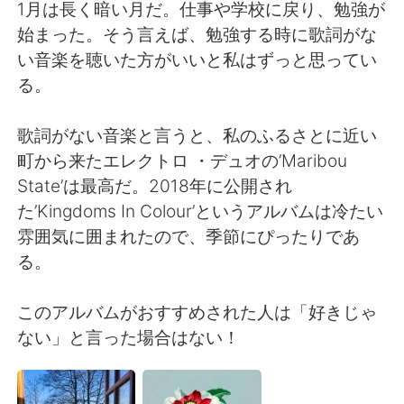
日本語
한국어
1月は長く暗い月だ。仕事や学校に戻り、勉強が
始まった。そう言えば、勉強する時に歌詞がな
Русский
ไทย
い音楽を聴いた方がいいと私はずっと思ってい
る。
Indonesia
Italiano
歌詞がない音楽と言うと、私のふるさとに近い
Türkçe
Tiếng Việt
町から来たエレクトロ ・デュオの’Maribou
State’は最高だ。2018年に公開され
Português
た’Kingdoms In Colour’というアルバムは冷たい
雰囲気に囲まれたので、季節にぴったりであ
る。
このアルバムがおすすめされた人は「好きじゃ
ない」と言った場合はない！