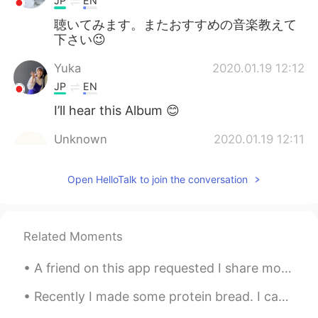
JP
EN
聴いてみます。またおすすめの音楽教えて
下さい😉
Yuka
2020.01.19 12:12
JP
EN
I’ll hear this Album 😊
Unknown
2020.01.19 12:11
JP
EN
Open HelloTalk to join the conversation
(毎月私が
いつもある
季節に聴いている
アルバムについて書くことにした。
(毎月
、
私が
特定の
季節に
なるとよく
聴
いているアルバムについて書くことに
Related Moments
した。
A friend on this app requested I share more of my photos of London with you all ☺️☺️ So here you...
もちろん、これが1番
人気で
有名で1番良
いと信じているわけではない。
Recently I made some protein bread. I came up with the recipe off of the top of my head. I used t...
もちろん、これが1番有名で
人気があ