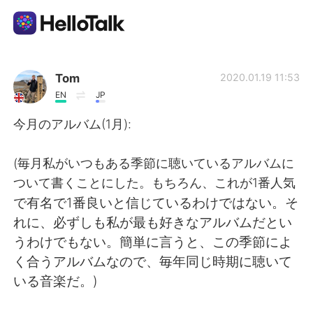
Language Exchange App
Tom
2020.01.19 11:53
EN
JP
AI Grammar Checker
今月のアルバム(1月):
English
(毎月私がいつもある季節に聴いているアルバムに
ついて書くことにした。もちろん、これが1番人気
で有名で1番良いと信じているわけではない。そ
简体中文
繁體中文
れに、必ずしも私が最も好きなアルバムだとい
うわけでもない。簡単に言うと、この季節によ
Español
العربية
く合うアルバムなので、毎年同じ時期に聴いて
いる音楽だ。)
Français
Deutsch