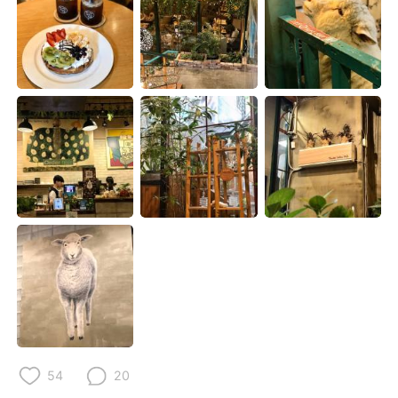
Deutsch
日本語
한국어
Русский
ไทย
Indonesia
Italiano
Tiếng Việt
Português
54
20