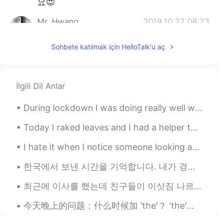
요😍
Mr. Hwang
2019.10.27 08:23
KR
EN
Sohbete katılmak için HelloTalk'u aç
@Katherine
👍🏻👍🏻
Katherine
2019.10.27 08:23
EN
KR
İlgili Dil Anlar
@Mr. Hwang
Yeah!
During lockdown I was doing really well with fitness, however I have one problem- I tend to get i...
Katherine
2019.10.27 08:23
Today I raked leaves and I had a helper this time. The weather was pleasantly cool. 🍂🍁☀️ Usuall...
EN
KR
I hate it when I notice someone looking at me on the train, I feel so uncomfortable 😂 In England,...
@Amy
😍😍😍😚
한국에서 보낸 시간을 기억합니다. 내가 경험한 마법을 생각해 보세요. 역사요.평온함입니다.나에게 이 새로운 세계는 마법의 세계와 같았습니다. 이렇게 큰 규모로 역사적인 건물을...
Mr. Hwang
2019.10.27 08:18
KR
EN
최근에 이사를 했는데 친구들이 이삿짐 나르는 것을 도와주었어요. 그거 꽤 힘들었어요 ㅎㅎㅎ 제 오래된 아파트는 제 새 아파트보다 크지만, 새 아파트는 건대입구주변 이여서 좋아...
홍대 양카페 오셨나요?
今天晚上的问题：什么时候加 'the'？ 'the'是重视什么？ The KTV 还是 KTV? 没有'the'：（说KTV这个活动） 如：KTV is something all for...
Amy
2019.10.27 08:00