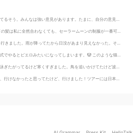
2019.11.25 01:02
y!!
、自分の意見を全然述べない。みんなは自分の声だけが聞こえるので。みんなの心の距離が遠すぎた。聞こえるために...
ーンの制服が一番可愛いだから、セーラームンを選びました。髪の本当の色は黒だからセーラーマーズになる方がいい...
2019.11.25 00:37
があまり見えなかった。それでも、色々な面白いことが撮れました。子供の頃から写真を撮ってたけど昨日まで、稲妻の...
 このような猫になります。😝 私は色々な西洋化粧品をもうたくさん持てますが、あまり使ってません。好きなy...
かけてたけど波が来てた時、後ずさりしてしまいました。 名前は「Zoey」です。ゾーイちゃんは本当に優しいワ...
2019.11.24 23:33
アーには日本人がたくさんいました。話したかったけど、とても恥ずかしかったです。おかしい女と思うかもしれない...
2019.11.24 23:27
AI Grammar
Press Kit
HelloTal