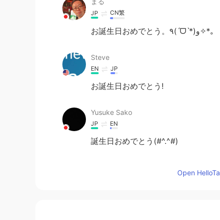
まる
CN繁
JP
お誕生日おめでとう。٩(ˊᗜˋ*)و✧*｡
Steve
EN
JP
お誕生日おめでとう!
Yusuke Sako
JP
EN
誕生日おめでとう(#^.^#)
toto
Open HelloTal
JP
EN
おー、お誕生日おめでとう🎉