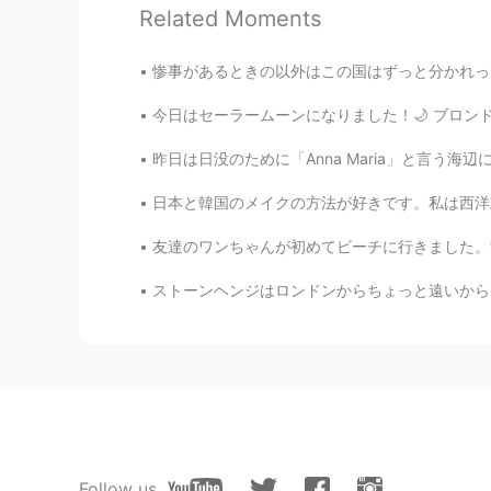
shinsuke
Related Moments
JP
EN
Happy birthday 🥳 Have a great da
惨事があるときの以外はこの国はずっと分かれってるそう。みんなは強い意見があります。たまに
今日はセーラームーンになりました！🌙 ブロンドの髪は私に全然合わなくても、セーラーム
Hiro
JP
EN
昨日は日没のために「Anna Maria」と言う海辺に行きました。雨が降ってたから日没
Happy Birthday to you🎉🎉🎉🎉
日本と韓国のメイクの方法が好きです。私は西洋式でやるとピエロみたいになってしまいます。
友達のワンちゃんが初めてビーチに行きました。泳ぎたがってるけど寒くすぎました。鳥を追い
Mirai みらい 未来
JP
EN
ストーンヘンジはロンドンからちょっと遠いから、行けなかったと思ってたけど、行けました！ツ
Happy Birthday Jess☺️✨🎉🍰
N m
JP
EN
Happy birthday 🥳
Follow us