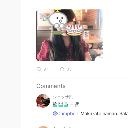
91
33
Comments
ジェッサ民
EN
PH
TL
JP
@Campbell
Maka-ate naman. Sal