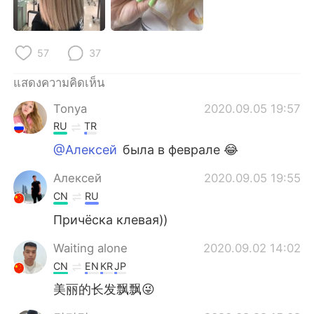
Deutsch
日本語
한국어
Русский
57
37
Indonesia
Italiano
แสดงความคิดเห็น
Tonya
2020.09.05 19:57
Türkçe
Tiếng Việt
RU
TR
Português
@Алексей
была в феврале 😂
Алексей
2020.09.05 19:55
CN
RU
Причёска клевая))
Waiting alone
2020.09.02 14:02
CN
EN
KR
JP
美丽的长发飘飘😜