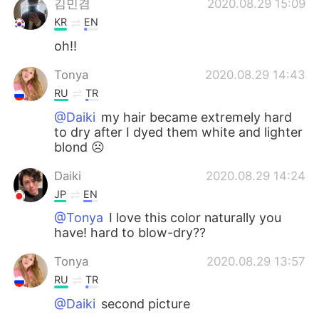
김민겸
2020.08.29 15:09
KR
EN
oh!!
Tonya
2020.08.29 14:43
RU
TR
@Daiki
my hair became extremely hard
to dry after I dyed them white and lighter
blond ☹️
Daiki
2020.08.29 14:24
JP
EN
@Tonya
I love this color naturally you
have! hard to blow-dry??
Tonya
2020.08.29 13:57
RU
TR
@Daiki
second picture