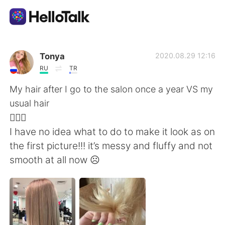
แอปแลกเปลี่ยนทางภาษา
Tonya
2020.08.29 12:16
RU
TR
AI Grammar Checker
My hair after I go to the salon once a year VS my
usual hair
ไทย
🤦🏼‍♀️
I have no idea what to do to make it look as on
the first picture!!! it’s messy and fluffy and not
English
简体中文
smooth at all now ☹️
繁體中文
Español
العربية
Français