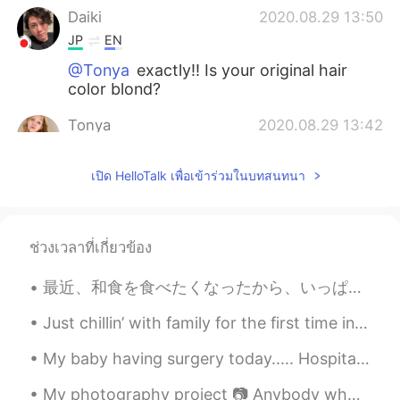
Daiki
2020.08.29 13:50
JP
EN
@Tonya
exactly!! Is your original hair
color blond?
Tonya
2020.08.29 13:42
RU
TR
เปิด HelloTalk เพื่อเข้าร่วมในบทสนทนา
@Daiki
and then our hair become such a
bullshit ☹️ I wish I never dyed my hair :(
Daiki
2020.08.29 13:39
ช่วงเวลาที่เกี่ยวข้อง
JP
EN
It’s reality of hair dyed. I feel you I have
最近、和食を食べたくなったから、いっぱい食べました。昨日、私の人生では初めて本物お好み焼きを食べました。すごく大きなサイゼで、めちゃ美味しかった！ちょっとびっくりした。梅酒も初めて飲んだ！🥃🥃 ...
my hair dyed once in 3-4 months
Just chillin’ with family for the first time in forever and seeing my favorite people. Shotgun is...
Tonya
2020.08.29 12:42
My baby having surgery today..... Hospital staff are amazing and keeping her entertained, before ...
RU
TR
@Wang
I’m not lazy. My hair needs too
My photography project 📷 Anybody who likes photography? We can share our photographs to each other 🌸