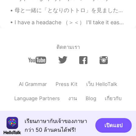
long to get dried even with a hairdryer.
母と一緒に「となりのトトロ」を見ました。母がアニメをあまり見なかったので、母の反応を知りたかった。母はこのアニメの精巧さが好きでした。彼女は、メイが泣き始めたとき、ゆっくり歩いていることに気づき...
So I never wash it in the morning.
I have a headache （＞＜） I'll take it easy today~ I'll answer the messages later, thank you for yo...
Tonya
2020.08.29 12:41
RU
TR
@Rima
better not to dye it haha because
it’s gonna damage your hair
ติดตามเรา
Rima
2020.08.29 12:41
JP
EN
2枚目の写真もいいと思うけどね🥺私の黒
髪からしたら 全然、綺麗だよ✨
AI Grammar
Press Kit
เว็บ HelloTalk
Wang
2020.08.29 12:39
Language Partners
งาน
Blog
เกี่ยวกับ
CN
EN
@Tonya
😓😓lazy but like beautiful girl
เรียนภาษากับเจ้าของภาษา
เปิดแอป
Rima
2020.08.29 12:39
กว่า 50 ล้านคนได้ฟรี!
JP
EN