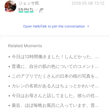
ジェッサ民
2019.05.08 13:12
EN
PH
TL
JP
@Akemi
直してくれてありがとうございま
す！
Open HelloTalk to join the conversation
ジェッサ民
2019.05.08 13:12
EN
PH
TL
JP
Related Moments
@leo
直してくれてありがとうございま
す！
今日は12時間働きました！しんどかった。😓 明日は休みから嬉しいです。日曜日はバレンタインデーですね。日本は女性が男性にチョコをあげますね。ぎりチョコも作るべきですね。面倒くさくないですか？ 質...
ayaka
2019.05.04 10:59
普通に、自分の肌の色についてのコメントを受け取るのは嫌いです。でも、今日は、患者さんは私に「あなたの肌の色が好き！羨ましい！バニラアイスクリームみたい！」と言いました。たくさん笑いました。この患...
JP
EN
このアプリでたくさんの日本の桜の写真を見たら、私は羨ましいを感じていました。3年前、この写真のWashington DCの桜を撮りました。いつか、日本の桜の写真も撮りたい！ アメリカには、桜が日...
I can understand your mean. I am
worrying about my parents ageing.
カレンの名前がある人はちょっとかわいそうですね。スラングとして、「カレン」のお客様の性格はうんざりだ。できない。。。時々、そんなお客様と話すの後、吐き気がします。🤢 体の疲れに対応できますが心の...
Ayu
2019.05.04 09:27
今日はお母さんと話してました。彼らの住んでる街のコロナの事態はもっと悪くなってるから外にあまり出られない。今年はお母さんはここに行きたがってるけどコロナのせいで、できません。ママはめっちゃ明るく...
JP
EN
最近、ほぼ毎晩お風呂に入っています。普通には毎朝と毎晩シャワーを浴びますが、最近、夜のお風呂に楽しみ。🥰ストレス発散できると思います。色々なバスソルトを試しています。amazonでこれを見つけま...
家族思いですね✨