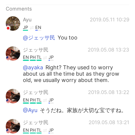
日本語
한국어
Comments
Русский
ไทย
Ayu
2019.05.11 10:29
JP
EN
Indonesia
Italiano
@ジェッサ民
You too
Türkçe
Tiếng Việt
ジェッサ民
2019.05.08 13:23
EN
PH
TL
JP
Português
@ayaka
Right? They used to worry
about us all the time but as they grow
old, we usually worry about them.
ジェッサ民
2019.05.08 13:22
EN
PH
TL
JP
@Ayu
そうだね。家族が大切な宝ですね。
ジェッサ民
2019.05.08 13:21
EN
PH
TL
JP