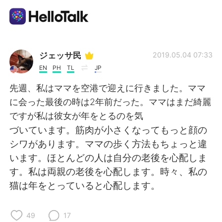
Language Exchange App
ジェッサ民
2019.05.04 07:33
EN
PH
TL
JP
AI Grammar Checker
先週、私はママを空港で迎えに行きました。ママ
に会った最後の時は2年前だった。ママはまだ綺麗
English
ですが私は彼女が年をとるのを気
づいています。筋肉が小さくなってもっと顔の
シワがあります。ママの歩く方法もちょっと違
简体中文
繁體中文
います。ほとんどの人は自分の老後を心配しま
す。私は両親の老後を心配します。時々、私の
Español
العربية
猫は年をとっていると心配します。
Français
Deutsch
49
17